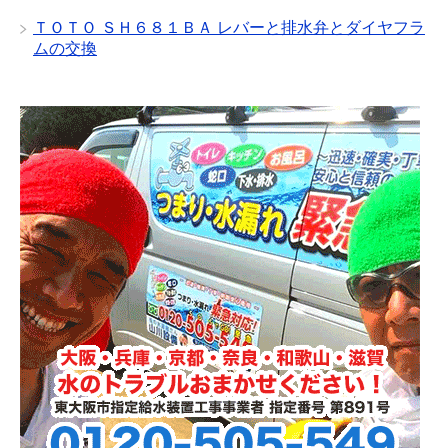
ＴＯＴＯ ＳＨ６８１ＢＡ レバーと排水弁とダイヤフラ
ムの交換