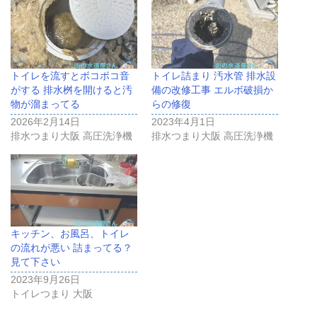
トイレを流すとボコボコ音
トイレ詰まり 汚水管 排水設
がする 排水桝を開けると汚
備の改修工事 エルボ破損か
物が溜まってる
らの修復
2026年2月14日
2023年4月1日
排水つまり大阪 高圧洗浄機
排水つまり大阪 高圧洗浄機
キッチン、お風呂、トイレ
の流れが悪い 詰まってる？
見て下さい
2023年9月26日
トイレつまり 大阪