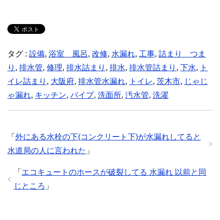
タグ :
設備
,
浴室 風呂
,
改修
,
水漏れ
,
工事
,
詰まり つま
り
,
排水管
,
修理
,
排水詰まり
,
排水
,
排水管詰まり
,
下水
,
ト
イレ詰まり
,
大阪府
,
排水管水漏れ
,
トイレ
,
茨木市
,
じゃじ
ゃ漏れ
,
キッチン
,
パイプ
,
洗面所
,
汚水管
,
洗濯
「
外にある水栓の下(コンクリート下)が水漏れしてると
水道局の人に言われた
」
「
エコキュートのホースが破裂してる 水漏れ 以前と同
じところ
」