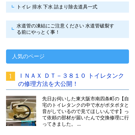
トイレ 排水 下水
詰まり除去道具一式
水道管の凍結にご注意ください
水道管破裂す
る前にやっとく事！
人気のページ
ＩＮＡＸ ＤＴ－３８１０ トイレタンク
の修理方法を大公開！
先日お伺いした東大阪市南四条町の【自
宅のトイレタンクの中で水がポタポタと
音がしているので見てほしいんです】っ
て依頼の部材が届いたんで交換修理に行
ってきました。 ...