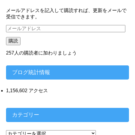
メールアドレスを記入して購読すれば、更新をメールで
受信できます。
メ
ー
ル
購読
ア
ド
257人の購読者に加わりましょう
レ
ス
ブログ統計情報
1,156,602 アクセス
カテゴリー
カ