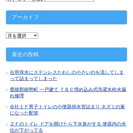
テ
ゴ
リ
アーカイブ
ー
ア
ー
カ
イ
最近の投稿
ブ
台所排水にステンレスたわしの小さいのを流してしま
って詰まってしまった
豊能郡能勢町 一戸建て ＴＢＣ埋め込み式洗濯水栓水漏
れ修理
会社１Ｆ男子トイレの小便器排水管詰まり ネズミの巣
になった配管
２Ｆのトイレ ドアを開けたら下水臭がする 便器内の水
位が下がってる