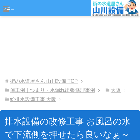
おまかせください
メニュ
ー
街の水道屋さん 山川設備
TOP
施工例｜つまり・水漏れ出張修理事例
大阪
給排水設備工事 大阪
排水設備の改修工事 お風呂の水
で下流側を押せたら良いなぁ～