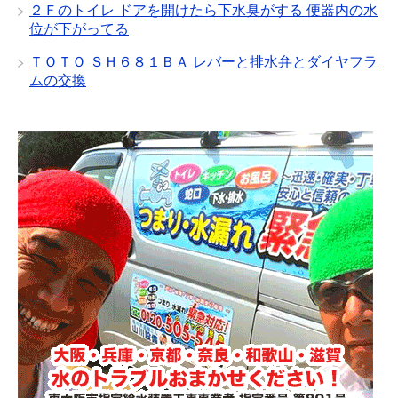
２Ｆのトイレ ドアを開けたら下水臭がする 便器内の水
位が下がってる
ＴＯＴＯ ＳＨ６８１ＢＡ レバーと排水弁とダイヤフラ
ムの交換