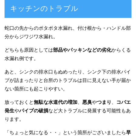
キッチンのトラブル
蛇口の先からのポタポタ水漏れ、付け根から・ハンドル部
分からジワジワ水漏れ。
どちらも原因としては
部品やパッキンなどの劣化
からくる
水漏れ例です。
あと、シンクの排水口もぬめったり、シンク下の排水パイ
プが詰まったりと台所のトラブルは目に見えない手が届か
ない箇所にも起こりやすい。
放っておくと
無駄な水道代の増加
、
悪臭
や
つまり
、
コバエ
発生
や
パイプの破損
など大トラブルに発展する可能性もあ
ります。
「ちょっと気になる・・」という箇所がございましたら
早