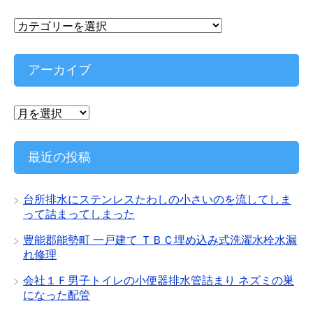
カ
テ
ゴ
リ
アーカイブ
ー
ア
ー
カ
イ
最近の投稿
ブ
台所排水にステンレスたわしの小さいのを流してしま
って詰まってしまった
豊能郡能勢町 一戸建て ＴＢＣ埋め込み式洗濯水栓水漏
れ修理
会社１Ｆ男子トイレの小便器排水管詰まり ネズミの巣
になった配管