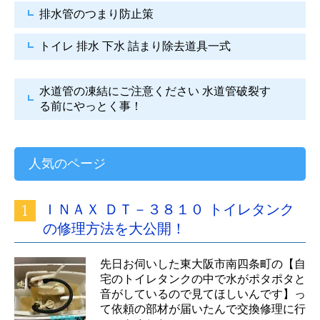
排水管のつまり防止策
トイレ 排水 下水
詰まり除去道具一式
水道管の凍結にご注意ください
水道管破裂す
る前にやっとく事！
人気のページ
ＩＮＡＸ ＤＴ－３８１０ トイレタンク
の修理方法を大公開！
先日お伺いした東大阪市南四条町の【自
宅のトイレタンクの中で水がポタポタと
音がしているので見てほしいんです】っ
て依頼の部材が届いたんで交換修理に行