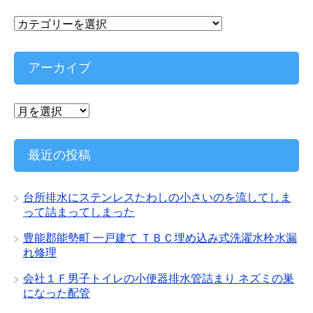
カ
テ
ゴ
リ
アーカイブ
ー
ア
ー
カ
イ
最近の投稿
ブ
台所排水にステンレスたわしの小さいのを流してしま
って詰まってしまった
豊能郡能勢町 一戸建て ＴＢＣ埋め込み式洗濯水栓水漏
れ修理
会社１Ｆ男子トイレの小便器排水管詰まり ネズミの巣
になった配管