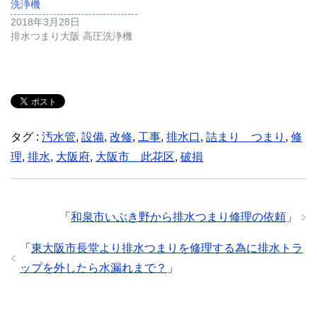
洗浄機
2018年3月28日
排水つまり大阪 高圧洗浄機
タグ :
汚水管
,
設備
,
改修
,
工事
,
排水口
,
詰まり つまり
,
修
理
,
排水
,
大阪府
,
大阪市 此花区
,
破損
「
和泉市いぶき野から排水つまり修理の依頼
」
「
東大阪市長堂より排水つまりを修理する為に排水トラ
ップを外したら水漏れまで？
」