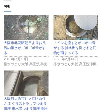
関連
大阪市此花区朝日よりお風
トイレを流すとボコボコ音
呂の排水がゴボゴボ音がす
がする 排水桝を開けると汚
る
物が溜まってる
2018年7月10日
2026年2月14日
排水つまり大阪 高圧洗浄機
排水つまり大阪 高圧洗浄機
大阪府大阪市住之江区西住
之江 グリストラップつまり
修理 排水管つまり修理 高圧