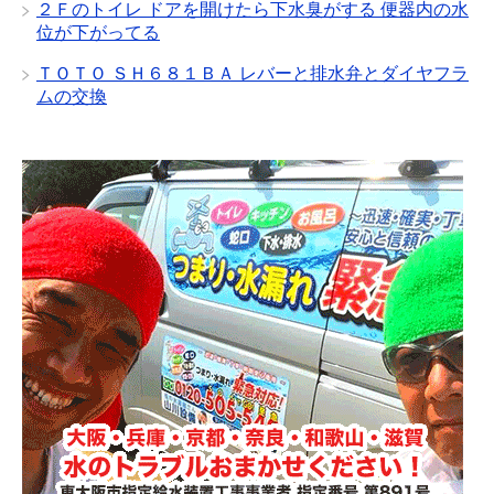
２Ｆのトイレ ドアを開けたら下水臭がする 便器内の水
位が下がってる
ＴＯＴＯ ＳＨ６８１ＢＡ レバーと排水弁とダイヤフラ
ムの交換