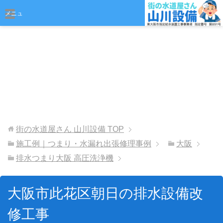
おまかせください
メニュ
ー
街の水道屋さん 山川設備
TOP
施工例｜つまり・水漏れ出張修理事例
大阪
排水つまり大阪 高圧洗浄機
大阪市此花区朝日の排水設備改
修工事