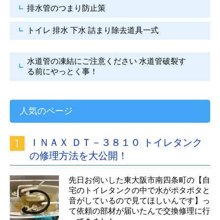
排水管のつまり防止策
トイレ 排水 下水
詰まり除去道具一式
水道管の凍結にご注意ください
水道管破裂す
る前にやっとく事！
人気のページ
ＩＮＡＸ ＤＴ－３８１０ トイレタンク
の修理方法を大公開！
先日お伺いした東大阪市南四条町の【自
宅のトイレタンクの中で水がポタポタと
音がしているので見てほしいんです】っ
て依頼の部材が届いたんで交換修理に行