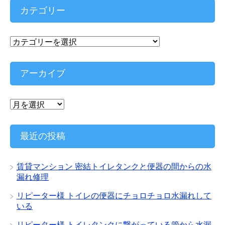
カテゴリー
カ
テ
ゴ
リ
アーカイブ
ー
ア
ー
カ
イ
最近の投稿
ブ
賃貸マンション 密結トイレタンクと便器の間からの水
漏れ修理
リピーター様 トイレの便器にチョロチョロ水漏れして
いる
リピーター様 トイレタンクに繋がっている管から水漏