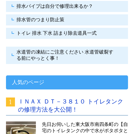
排水パイプは自分で
修理出来るか？
排水管のつまり防止策
トイレ 排水 下水
詰まり除去道具一式
水道管の凍結にご注意ください
水道管破裂す
る前にやっとく事！
人気のページ
ＩＮＡＸ ＤＴ－３８１０ トイレタンク
の修理方法を大公開！
先日お伺いした東大阪市南四条町の【自
宅のトイレタンクの中で水がポタポタと