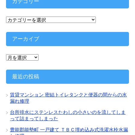
カテゴリー
カ
テ
ゴ
リ
アーカイブ
ー
ア
ー
カ
イ
最近の投稿
ブ
賃貸マンション 密結トイレタンクと便器の間からの水
漏れ修理
台所排水にステンレスたわしの小さいのを流してしま
って詰まってしまった
豊能郡能勢町 一戸建て ＴＢＣ埋め込み式洗濯水栓水漏