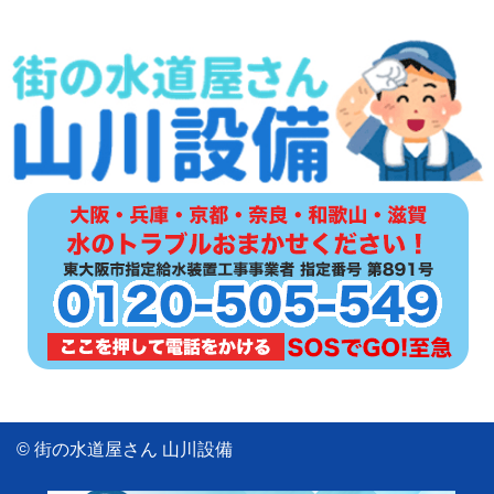
© 街の水道屋さん 山川設備