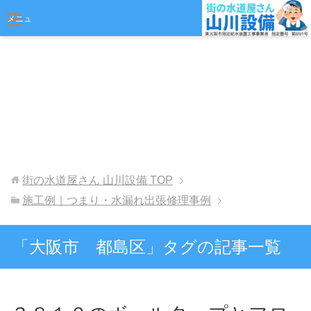
おまかせください
メニュ
ー
街の水道屋さん 山川設備
TOP
施工例｜つまり・水漏れ出張修理事例
「大阪市 都島区」タグの記事一覧