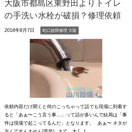
大阪市都島区東野田よりトイレ
の手洗い水栓が破損？修理依頼
2018年8月7日
蛇口故障修理 大阪
依頼内容だけ聞くと何のこっちゃって話でも現場に到着す
ると「あぁ〜こう言う事…」って話が多いんで結局は「事
件は現場で起こってるんだ」となります。 あぁ〜 ネタが
古くてすんません(苦笑) さて、大 […]