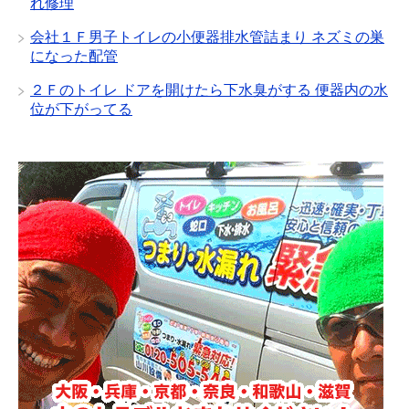
れ修理
会社１Ｆ男子トイレの小便器排水管詰まり ネズミの巣
になった配管
２Ｆのトイレ ドアを開けたら下水臭がする 便器内の水
位が下がってる