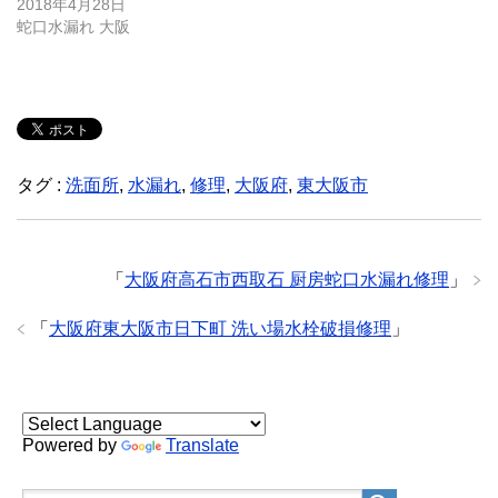
2018年4月28日
蛇口水漏れ 大阪
タグ :
洗面所
,
水漏れ
,
修理
,
大阪府
,
東大阪市
「
大阪府高石市西取石 厨房蛇口水漏れ修理
」
「
大阪府東大阪市日下町 洗い場水栓破損修理
」
Powered by
Translate