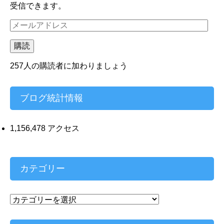
受信できます。
メ
ー
ル
購読
ア
ド
257人の購読者に加わりましょう
レ
ス
ブログ統計情報
1,156,478 アクセス
カテゴリー
カ
テ
ゴ