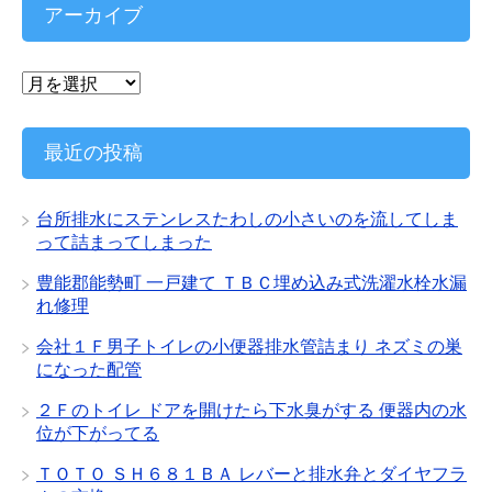
リ
アーカイブ
ー
ア
ー
カ
イ
最近の投稿
ブ
台所排水にステンレスたわしの小さいのを流してしま
って詰まってしまった
豊能郡能勢町 一戸建て ＴＢＣ埋め込み式洗濯水栓水漏
れ修理
会社１Ｆ男子トイレの小便器排水管詰まり ネズミの巣
になった配管
２Ｆのトイレ ドアを開けたら下水臭がする 便器内の水
位が下がってる
ＴＯＴＯ ＳＨ６８１ＢＡ レバーと排水弁とダイヤフラ