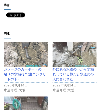
共有:
関連
ガレージのカーポートの下
外にある水道の下から水漏
辺りの水漏れ？(生コンクリ
れしている様だと水道局の
ートの下)
人に言われた
2020年8月14日
2022年9月14日
水道修理 大阪
水道修理 大阪