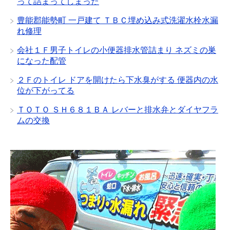
って詰まってしまった
豊能郡能勢町 一戸建て ＴＢＣ埋め込み式洗濯水栓水漏
れ修理
会社１Ｆ男子トイレの小便器排水管詰まり ネズミの巣
になった配管
２Ｆのトイレ ドアを開けたら下水臭がする 便器内の水
位が下がってる
ＴＯＴＯ ＳＨ６８１ＢＡ レバーと排水弁とダイヤフラ
ムの交換