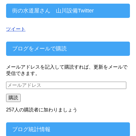
街の水道屋さん 山川設備Twitter
ツイート
ブログをメールで購読
メールアドレスを記入して購読すれば、更新をメールで
受信できます。
メ
ー
ル
購読
ア
ド
257人の購読者に加わりましょう
レ
ス
ブログ統計情報