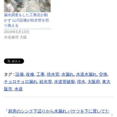
漏水調査をした工務店が動
かず 山川設備が給水管を切
り換える
2019年5月13日
水道修理 大阪
タグ :
設備
,
改修
,
工事
,
排水管
,
水漏れ
,
水道水漏れ
,
交換
,
チョロチョロ漏れ
,
給水管
,
水道管破裂
,
排水
,
大阪府
,
東大
阪市
,
水道
「
厨房のシンク下辺りから水漏れ バケツを下に置いてた