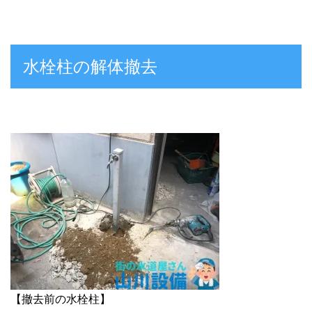
水栓柱の解体撤去
【撤去前の水栓柱】