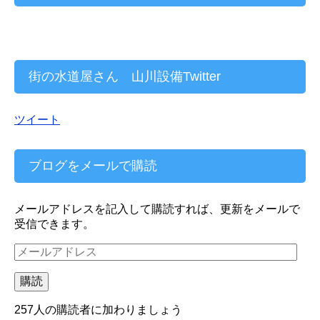
街の水道屋さん 山川設備Twitter
ツイート
ブログをメールで購読
メールアドレスを記入して購読すれば、更新をメールで
受信できます。
メ
ー
ル
購読
ア
ド
257人の購読者に加わりましょう