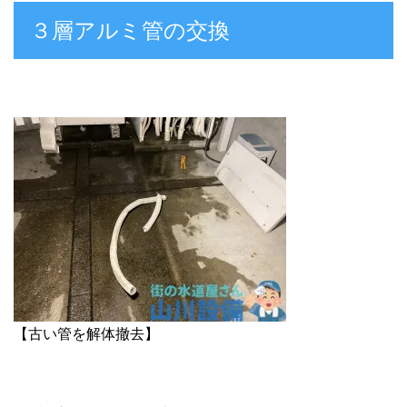
３層アルミ管の交換
【古い管を解体撤去】