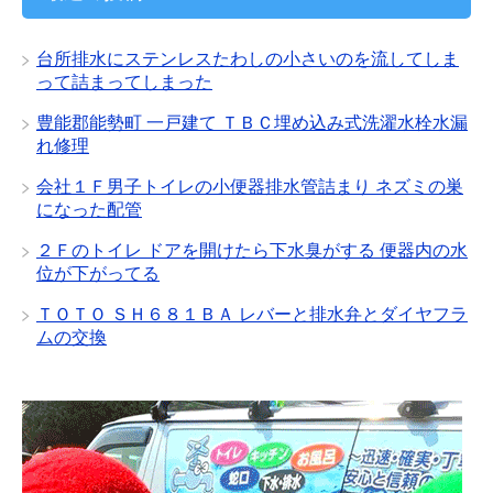
ブ
台所排水にステンレスたわしの小さいのを流してしま
って詰まってしまった
豊能郡能勢町 一戸建て ＴＢＣ埋め込み式洗濯水栓水漏
れ修理
会社１Ｆ男子トイレの小便器排水管詰まり ネズミの巣
になった配管
２Ｆのトイレ ドアを開けたら下水臭がする 便器内の水
位が下がってる
ＴＯＴＯ ＳＨ６８１ＢＡ レバーと排水弁とダイヤフラ
ムの交換