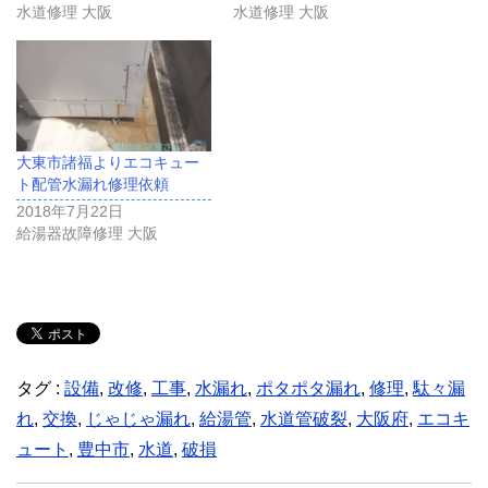
水道修理 大阪
水道修理 大阪
大東市諸福よりエコキュー
ト配管水漏れ修理依頼
2018年7月22日
給湯器故障修理 大阪
タグ :
設備
,
改修
,
工事
,
水漏れ
,
ポタポタ漏れ
,
修理
,
駄々漏
れ
,
交換
,
じゃじゃ漏れ
,
給湯管
,
水道管破裂
,
大阪府
,
エコキ
ュート
,
豊中市
,
水道
,
破損