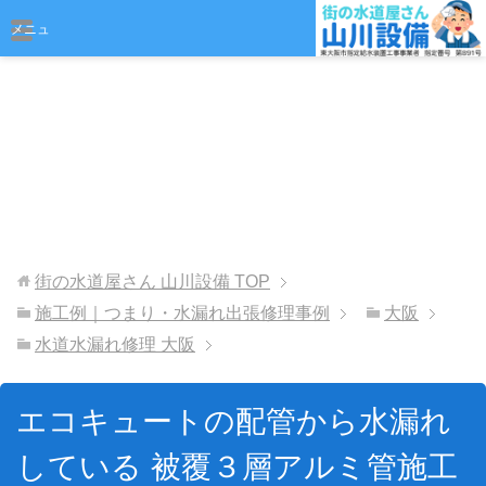
おまかせください
メニュ
ー
街の水道屋さん 山川設備
TOP
施工例｜つまり・水漏れ出張修理事例
大阪
水道水漏れ修理 大阪
エコキュートの配管から水漏れ
している 被覆３層アルミ管施工