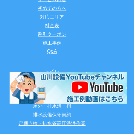
初めての方へ
対応エリア
料金表
割引クーポン
施工事例
Q&A
トイレ
キッチン
お風呂
洗面所・洗濯機
屋外・排水溝・枡
排水設備保守契約
定期点検・排水管高圧洗浄作業