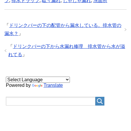
プ
,
排水トラップ
,
駄々漏れ
,
じゃじゃ漏れ
,
洗面所
「
ドリンクバーの下の配管から漏水している。排水管の
漏水？
」
「
ドリンクバーの下から水漏れ修理 排水管から水が溢
れてる
」
Powered by
Translate