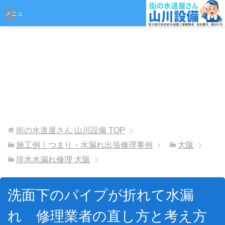
おまかせください
メニュ
ー
街の水道屋さん 山川設備
TOP
施工例｜つまり・水漏れ出張修理事例
大阪
排水水漏れ修理 大阪
洗面下のパイプが折れて水漏
れ 修理業者の直し方と考え方