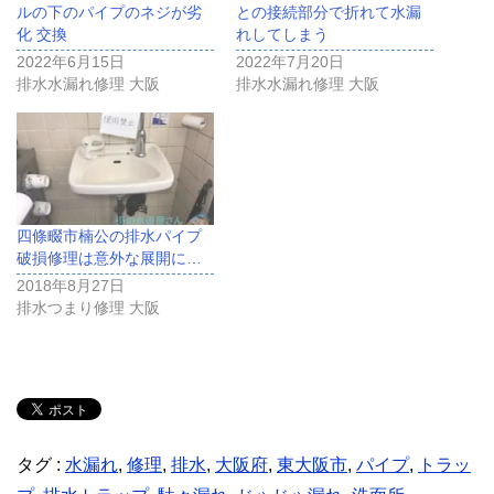
ルの下のパイプのネジが劣
との接続部分で折れて水漏
化 交換
れしてしまう
2022年6月15日
2022年7月20日
排水水漏れ修理 大阪
排水水漏れ修理 大阪
四條畷市楠公の排水パイプ
破損修理は意外な展開に…
2018年8月27日
排水つまり修理 大阪
タグ :
水漏れ
,
修理
,
排水
,
大阪府
,
東大阪市
,
パイプ
,
トラッ