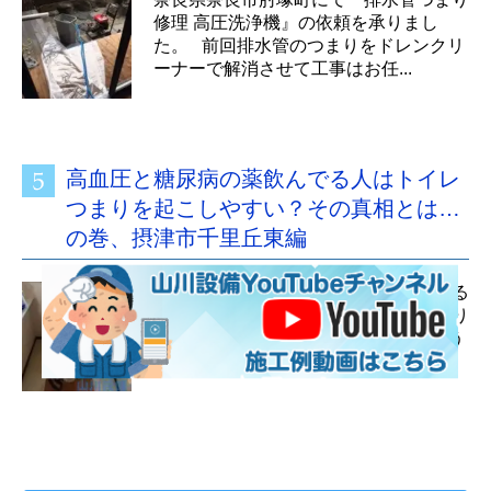
修理 高圧洗浄機』の依頼を承りまし
た。 前回排水管のつまりをドレンクリ
ーナーで解消させて工事はお任...
高血圧と糖尿病の薬飲んでる人はトイレ
つまりを起こしやすい？その真相とは…
の巻、摂津市千里丘東編
毎日、毎日トイレつまり修理をしている
と統計学と言うか分かってくる事があり
ます。 そもそも最近のトイレって言う
のは節水モデルになってるん...