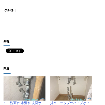
[cta-tel]
共有:
関連
２Ｆ洗面台 水漏れ 洗面ボー
排水トラップのパイプが上