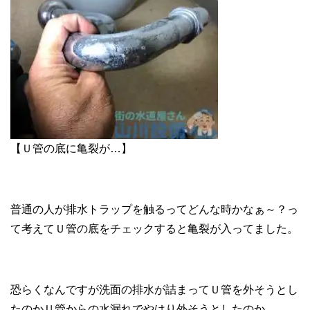
【Ｕ管の底に亀裂が…】
普通の人が排水トラップを触るってどんな時かなぁ～？っ
て考えてＵ管の底をチェックすると亀裂が入ってました。
恐らくなんですが洗面の排水が詰まってＵ管を外そうとし
たのかＵ管からの水漏れでやはり外そうとしたのか…