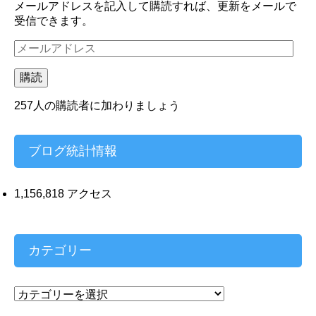
メールアドレスを記入して購読すれば、更新をメールで
受信できます。
メ
ー
ル
購読
ア
ド
257人の購読者に加わりましょう
レ
ス
ブログ統計情報
1,156,818 アクセス
カテゴリー
カ
テ