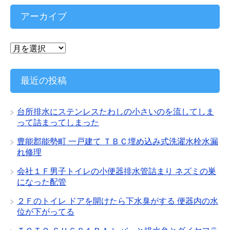
ゴ
リ
アーカイブ
ー
ア
ー
カ
イ
最近の投稿
ブ
台所排水にステンレスたわしの小さいのを流してしま
って詰まってしまった
豊能郡能勢町 一戸建て ＴＢＣ埋め込み式洗濯水栓水漏
れ修理
会社１Ｆ男子トイレの小便器排水管詰まり ネズミの巣
になった配管
２Ｆのトイレ ドアを開けたら下水臭がする 便器内の水
位が下がってる