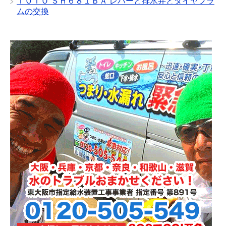
ＴＯＴＯ ＳＨ６８１ＢＡ レバーと排水弁とダイヤフラ
ムの交換