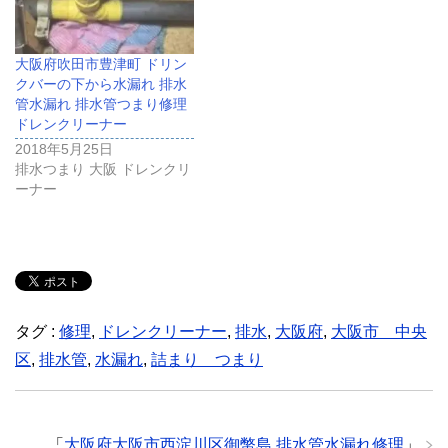
大阪府吹田市豊津町 ドリン
クバーの下から水漏れ 排水
管水漏れ 排水管つまり修理
ドレンクリーナー
2018年5月25日
排水つまり 大阪 ドレンクリ
ーナー
タグ :
修理
,
ドレンクリーナー
,
排水
,
大阪府
,
大阪市 中央
区
,
排水管
,
水漏れ
,
詰まり つまり
「
大阪府大阪市西淀川区御幣島 排水管水漏れ修理
」