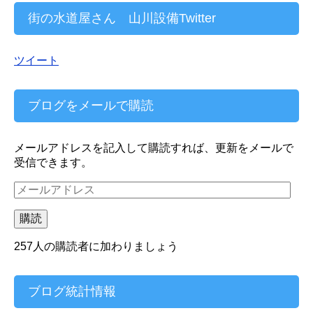
街の水道屋さん 山川設備Twitter
ツイート
ブログをメールで購読
メールアドレスを記入して購読すれば、更新をメールで
受信できます。
メ
ー
ル
購読
ア
ド
257人の購読者に加わりましょう
レ
ス
ブログ統計情報