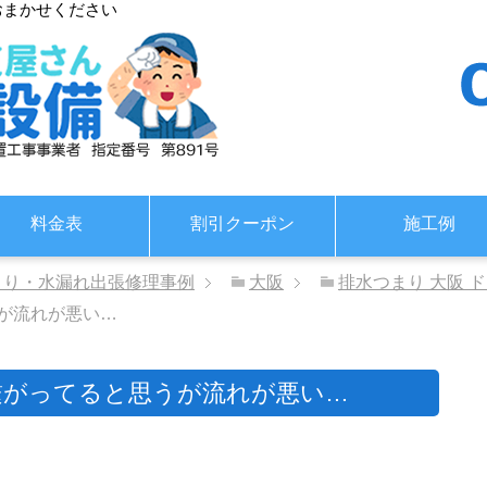
おまかせください
料金表
割引クーポン
施工例
まり・水漏れ出張修理事例
大阪
排水つまり 大阪 
が流れが悪い…
繋がってると思うが流れが悪い…