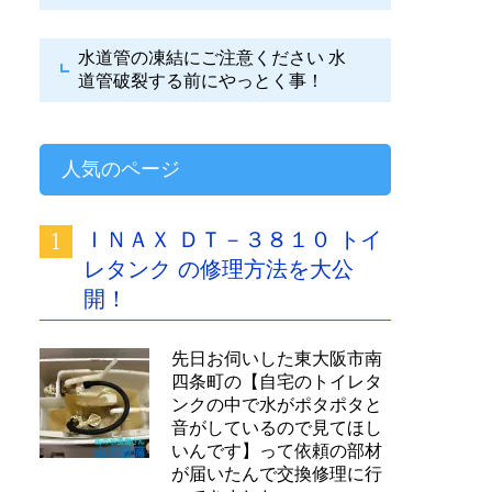
水道管の凍結にご注意ください
水
道管破裂する前にやっとく事！
人気のページ
ＩＮＡＸ ＤＴ－３８１０ トイ
レタンク の修理方法を大公
開！
先日お伺いした東大阪市南
四条町の【自宅のトイレタ
ンクの中で水がポタポタと
音がしているので見てほし
いんです】って依頼の部材
が届いたんで交換修理に行