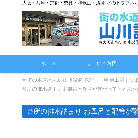
大阪・兵庫・京都・奈良・和歌山・滋賀
|
水のトラブル
ホーム
サービス内容
街の水道屋さん 山川設備
TOP
施工例｜つ
台所の排水詰まり お風呂と配管が繋がってると思う
台所の排水詰まり お風呂と配管が