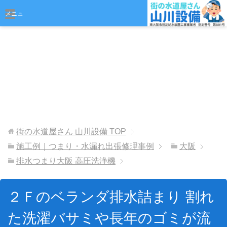
おまかせください
メニュ
ー
街の水道屋さん 山川設備
TOP
施工例｜つまり・水漏れ出張修理事例
大阪
排水つまり大阪 高圧洗浄機
２Ｆのベランダ排水詰まり 割れ
た洗濯バサミや長年のゴミが流