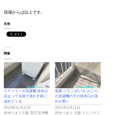
現場からは以上です。
共有:
関連
２Ｆベランダ洗濯機 排水が
借家 ベランダ(バルコニー)
詰まってる様で流れず床に
の洗濯機の下の排水口の流
溢れてくる
れが悪い
2023年11月22日
2021年2月11日
排水つまり大阪 高圧洗浄機
排水つまり 大阪 ドレンクリ