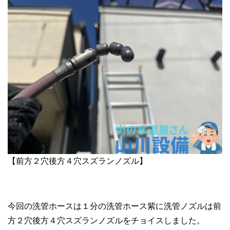
【前方２穴後方４穴スズランノズル】
今回の洗管ホースは１分の洗管ホース紫に洗管ノズルは前
方２穴後方４穴スズランノズルをチョイスしました。