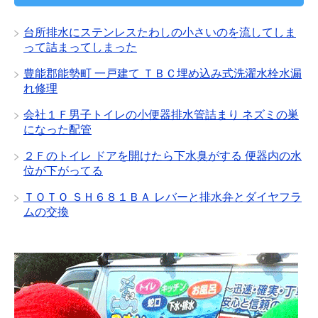
ブ
台所排水にステンレスたわしの小さいのを流してしま
って詰まってしまった
豊能郡能勢町 一戸建て ＴＢＣ埋め込み式洗濯水栓水漏
れ修理
会社１Ｆ男子トイレの小便器排水管詰まり ネズミの巣
になった配管
２Ｆのトイレ ドアを開けたら下水臭がする 便器内の水
位が下がってる
ＴＯＴＯ ＳＨ６８１ＢＡ レバーと排水弁とダイヤフラ
ムの交換