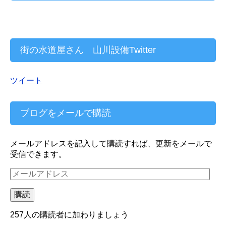
街の水道屋さん 山川設備Twitter
ツイート
ブログをメールで購読
メールアドレスを記入して購読すれば、更新をメールで
受信できます。
メ
ー
ル
購読
ア
ド
257人の購読者に加わりましょう
レ