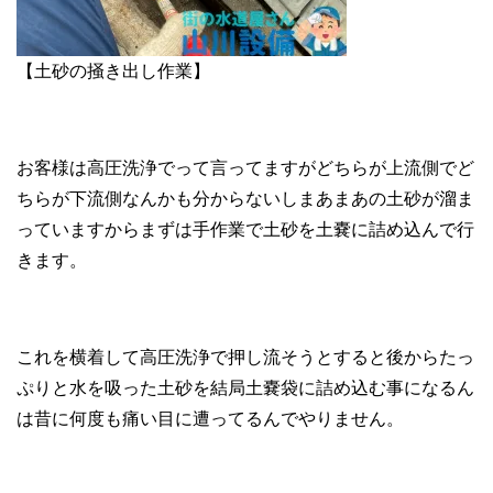
【土砂の掻き出し作業】
お客様は高圧洗浄でって言ってますがどちらが上流側でど
ちらが下流側なんかも分からないしまあまあの土砂が溜ま
っていますからまずは手作業で土砂を土嚢に詰め込んで行
きます。
これを横着して高圧洗浄で押し流そうとすると後からたっ
ぷりと水を吸った土砂を結局土嚢袋に詰め込む事になるん
は昔に何度も痛い目に遭ってるんでやりません。