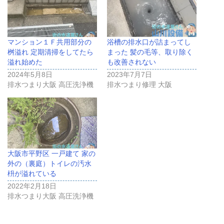
マンション１Ｆ共用部分の
浴槽の排水口が詰まってし
桝溢れ 定期清掃をしてたら
まった 髪の毛等、取り除く
溢れ始めた
も改善されない
2024年5月8日
2023年7月7日
排水つまり大阪 高圧洗浄機
排水つまり修理 大阪
大阪市平野区 一戸建て 家の
外の（裏庭）トイレの汚水
枡が溢れている
2022年2月18日
排水つまり大阪 高圧洗浄機