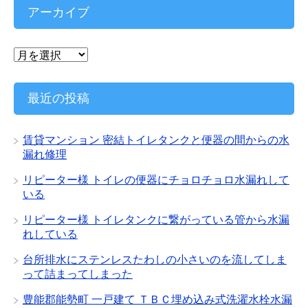
リ
アーカイブ
ー
ア
ー
カ
イ
最近の投稿
ブ
賃貸マンション 密結トイレタンクと便器の間からの水
漏れ修理
リピーター様 トイレの便器にチョロチョロ水漏れして
いる
リピーター様 トイレタンクに繋がっている管から水漏
れしている
台所排水にステンレスたわしの小さいのを流してしま
って詰まってしまった
豊能郡能勢町 一戸建て ＴＢＣ埋め込み式洗濯水栓水漏