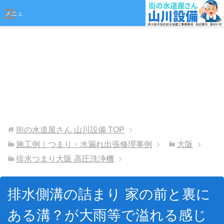
おまかせください
メニュ
ー
街の水道屋さん 山川設備
TOP
施工例｜つまり・水漏れ出張修理事例
大阪
排水つまり大阪 高圧洗浄機
排水側溝の詰まり 家の前と裏に
ある溝？が大雨等で溢れる感じ