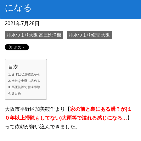
になる
2021年7月28日
排水つまり大阪 高圧洗浄機
排水つまり修理 大阪
目次
まずは状況確認から
土砂を土嚢に詰める
高圧洗浄で側溝掃除
まとめ
大阪市平野区加美鞍作より【
家の前と裏にある溝？が(１
０年以上掃除もしてない)大雨等で溢れる感じになる…
】
って依頼が舞い込んできました。