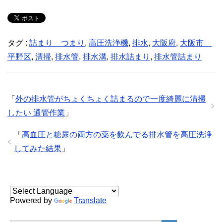
タグ :
詰まり つまり
,
高圧洗浄機
,
排水
,
大阪府
,
大阪市
平野区
,
清掃
,
排水管
,
排水溝
,
排水詰まり
,
排水管詰まり
「
外の排水管がちょくちょく詰まるので一度綺麗に清掃
したい 通管作業
」
「
高血圧と糖尿の両方の薬を飲んでる排水管を高圧洗浄
してみた結果
」
Powered by
Translate