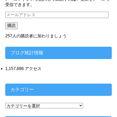
受信できます。
メ
ー
ル
購読
ア
ド
257人の購読者に加わりましょう
レ
ス
ブログ統計情報
1,157,686 アクセス
カテゴリー
カ
テ
ゴ