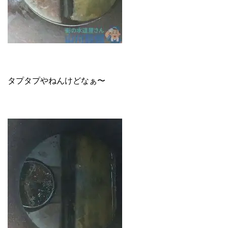
タプタプやねんけどなぁ〜