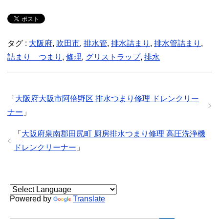
タグ :
大阪府
,
吹田市
,
排水管
,
排水詰まり
,
排水管詰まり
,
詰まり つまり
,
修理
,
グリストラップ
,
排水
「
大阪府大阪市阿倍野区 排水つまり修理 ドレンクリー
ナー
」
「
大阪府泉南郡田尻町 厨房排水つまり修理 高圧洗浄機
ドレンクリーナー
」
Powered by
Translate