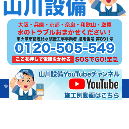
© 街の水道屋さん 山川設備