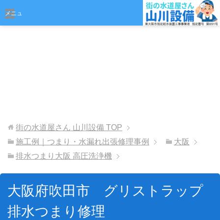
おまかせください
メニュ
ー
街の水道屋さん 山川設備
TOP
施工例｜つまり・水漏れ出張修理事例
大阪
排水つまり大阪 高圧洗浄機
大阪府吹田市 グリストラップ
排水つまり修理