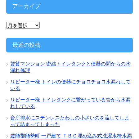
リ
アーカイブ
ー
ア
ー
カ
イ
最近の投稿
ブ
賃貸マンション 密結トイレタンクと便器の間からの水
漏れ修理
リピーター様 トイレの便器にチョロチョロ水漏れして
いる
リピーター様 トイレタンクに繋がっている管から水漏
れしている
台所排水にステンレスたわしの小さいのを流してしま
って詰まってしまった
豊能郡能勢町 一戸建て ＴＢＣ埋め込み式洗濯水栓水漏