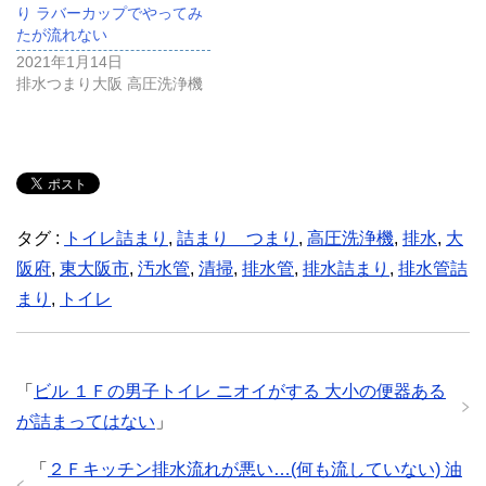
り ラバーカップでやってみ
たが流れない
2021年1月14日
排水つまり大阪 高圧洗浄機
タグ :
トイレ詰まり
,
詰まり つまり
,
高圧洗浄機
,
排水
,
大
阪府
,
東大阪市
,
汚水管
,
清掃
,
排水管
,
排水詰まり
,
排水管詰
まり
,
トイレ
「
ビル １Ｆの男子トイレ ニオイがする 大小の便器ある
が詰まってはない
」
「
２Ｆキッチン排水流れが悪い…(何も流していない) 油