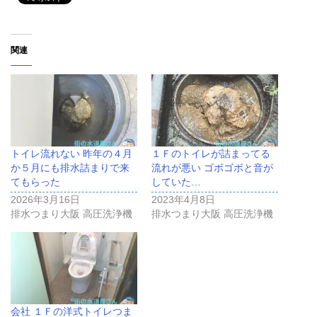
関連
トイレ流れない 昨年の４月
１Ｆのトイレが詰まってる
か５月にも排水詰まりで来
流れが悪い ゴボゴボと音が
てもらった
していた…
2026年3月16日
2023年4月8日
排水つまり大阪 高圧洗浄機
排水つまり大阪 高圧洗浄機
会社 １Ｆの洋式トイレつま