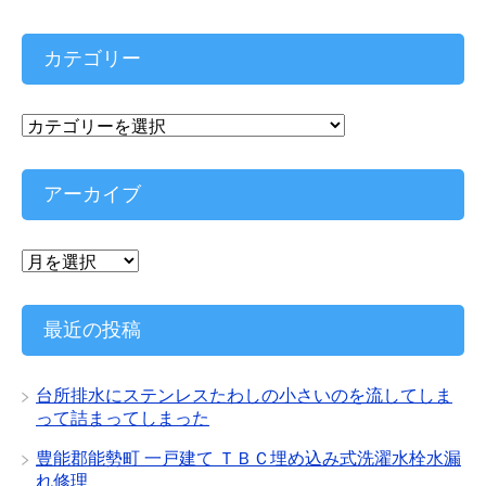
カテゴリー
カ
テ
ゴ
リ
アーカイブ
ー
ア
ー
カ
イ
最近の投稿
ブ
台所排水にステンレスたわしの小さいのを流してしま
って詰まってしまった
豊能郡能勢町 一戸建て ＴＢＣ埋め込み式洗濯水栓水漏
れ修理