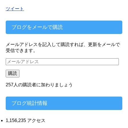
ツイート
ブログをメールで購読
メールアドレスを記入して購読すれば、更新をメールで
受信できます。
メ
ー
ル
購読
ア
ド
257人の購読者に加わりましょう
レ
ス
ブログ統計情報
1,156,235 アクセス