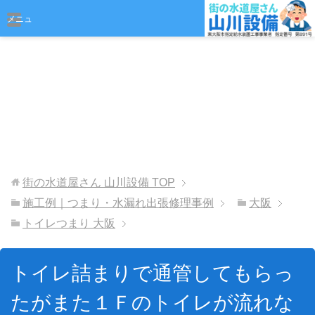
おまかせください
メニュ
ー
街の水道屋さん 山川設備
TOP
施工例｜つまり・水漏れ出張修理事例
大阪
トイレつまり 大阪
トイレ詰まりで通管してもらっ
たがまた１Ｆのトイレが流れな