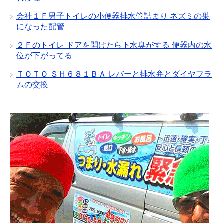
会社１Ｆ男子トイレの小便器排水管詰まり ネズミの巣
になった配管
２Ｆのトイレ ドアを開けたら下水臭がする 便器内の水
位が下がってる
ＴＯＴＯ ＳＨ６８１ＢＡ レバーと排水弁とダイヤフラ
ムの交換