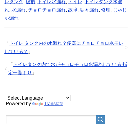
レタンク
,
破損
,
トイレ水漏れ
,
トイレ
,
トイレタンク水漏
れ
,
水漏れ
,
チョロチョロ漏れ
,
故障
,
駄々漏れ
,
修理
,
じゃじ
ゃ漏れ
「
トイレ タンク内の水漏れ？便器にチョロチョロ水モレ
している？
」
「
トイレタンク内で水がチョロチョロ水漏れしている 指
定一覧より
」
Powered by
Translate