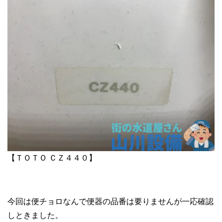
【ＴＯＴＯ ＣＺ４４０】
今回は便チョロなんで便器の品番は要りませんが一応確認
しときました。