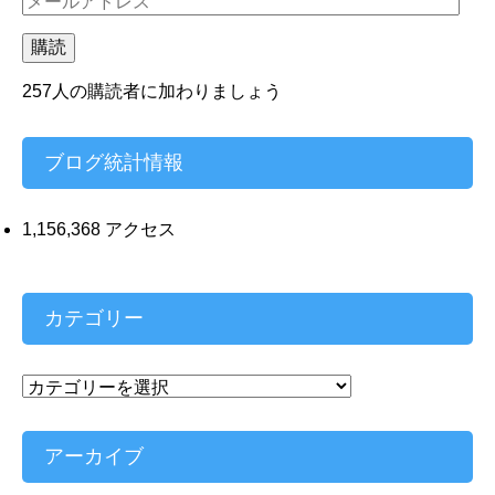
ー
ル
購読
ア
ド
257人の購読者に加わりましょう
レ
ス
ブログ統計情報
1,156,368 アクセス
カテゴリー
カ
テ
ゴ
リ
アーカイブ
ー