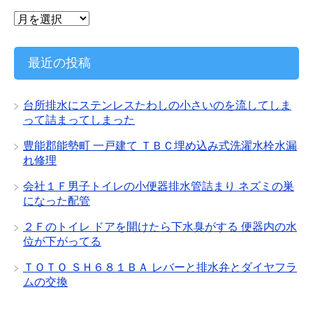
ア
ー
カ
イ
最近の投稿
ブ
台所排水にステンレスたわしの小さいのを流してしま
って詰まってしまった
豊能郡能勢町 一戸建て ＴＢＣ埋め込み式洗濯水栓水漏
れ修理
会社１Ｆ男子トイレの小便器排水管詰まり ネズミの巣
になった配管
２Ｆのトイレ ドアを開けたら下水臭がする 便器内の水
位が下がってる
ＴＯＴＯ ＳＨ６８１ＢＡ レバーと排水弁とダイヤフラ
ムの交換