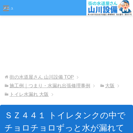
おまかせください
メニュ
ー
街の水道屋さん 山川設備
TOP
施工例｜つまり・水漏れ出張修理事例
大阪
トイレ水漏れ 大阪
ＳＺ４４１ トイレタンクの中で
チョロチョロずっと水が漏れて