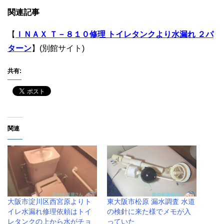
関連記事
【
ＩＮＡＸ Ｔ－８１０修理 トイレタンクより水漏れ ２パ
ターン
】(別館サイト)
共有:
関連
大阪市淀川区西宮原よりト
東大阪市松原 漏水調査 水道
イレ水漏れ修理依頼はトイ
の検針に来た様でメモが入
レタンクの上から水がチョ
っていた