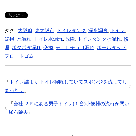
タグ :
大阪府
,
東大阪市
,
トイレタンク
,
漏水調査
,
トイレ
,
破損
,
水漏れ
,
トイレ水漏れ
,
故障
,
トイレタンク水漏れ
,
修
理
,
ポタポタ漏れ
,
交換
,
チョロチョロ漏れ
,
ボールタップ
,
フロートゴム
「
トイレ詰まり トイレ掃除していてスポンジを流してし
まった…
」
「
会社 ２Ｆにある男子トイレ(１台)小便器の流れが悪い
尿石除去
」