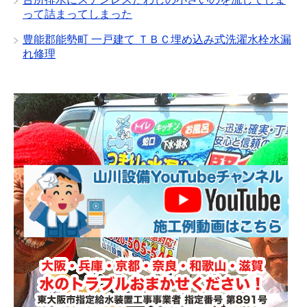
って詰まってしまった
豊能郡能勢町 一戸建て ＴＢＣ埋め込み式洗濯水栓水漏
れ修理