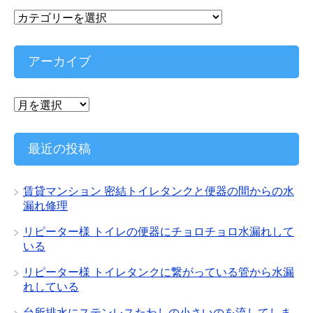
カ
テ
ゴ
リ
アーカイブ
ー
ア
ー
カ
イ
最近の投稿
ブ
賃貸マンション 密結トイレタンクと便器の間からの水
漏れ修理
リピーター様 トイレの便器にチョロチョロ水漏れして
いる
リピーター様 トイレタンクに繋がっている管から水漏
れしている
台所排水にステンレスたわしの小さいのを流してしま