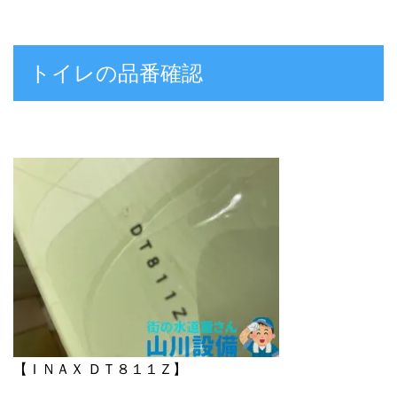
トイレの品番確認
【ＩＮＡＸ ＤＴ８１１Ｚ】