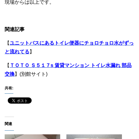
現場からは以上です。
関連記事
【
ユニットバスにあるトイレ便器にチョロチョロ水がずっ
と流れてる
】
【
ＴＯＴＯ Ｓ５１７s 賃貸マンション トイレ水漏れ 部品
交換
】(別館サイト)
共有:
関連