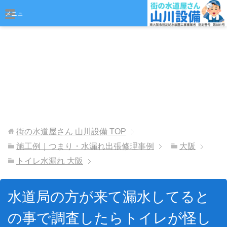
おまかせください
メニュ
ー
街の水道屋さん 山川設備
TOP
施工例｜つまり・水漏れ出張修理事例
大阪
トイレ水漏れ 大阪
水道局の方が来て漏水してると
の事で調査したらトイレが怪し