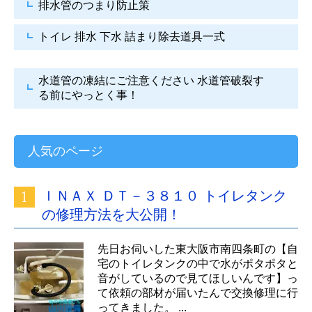
排水管のつまり防止策
トイレ 排水 下水
詰まり除去道具一式
水道管の凍結にご注意ください
水道管破裂す
る前にやっとく事！
人気のページ
ＩＮＡＸ ＤＴ－３８１０ トイレタンク
の修理方法を大公開！
先日お伺いした東大阪市南四条町の【自
宅のトイレタンクの中で水がポタポタと
音がしているので見てほしいんです】っ
て依頼の部材が届いたんで交換修理に行
ってきました。 ...