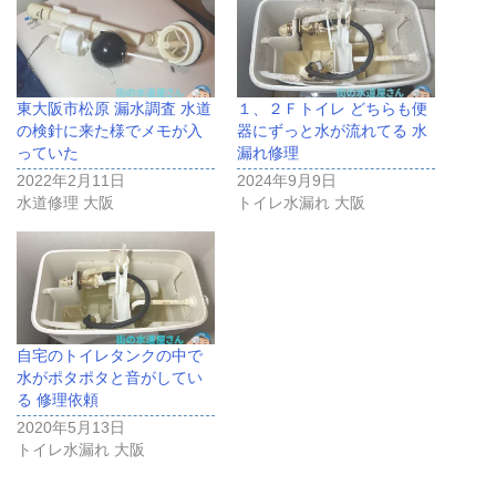
東大阪市松原 漏水調査 水道
１、２Ｆトイレ どちらも便
の検針に来た様でメモが入
器にずっと水が流れてる 水
っていた
漏れ修理
2022年2月11日
2024年9月9日
水道修理 大阪
トイレ水漏れ 大阪
自宅のトイレタンクの中で
水がポタポタと音がしてい
る 修理依頼
2020年5月13日
トイレ水漏れ 大阪