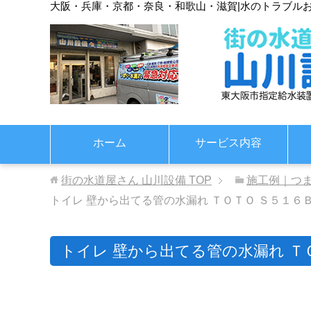
大阪・兵庫・京都・奈良・和歌山・滋賀
|
水のトラブル
ホーム
サービス内容
街の水道屋さん 山川設備
TOP
施工例｜つ
トイレ 壁から出てる管の水漏れ ＴＯＴＯ Ｓ５１６
トイレ 壁から出てる管の水漏れ Ｔ