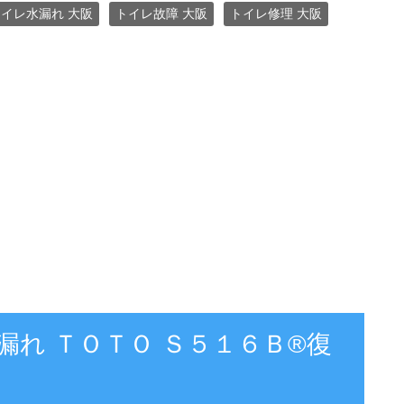
イレ水漏れ 大阪
トイレ故障 大阪
トイレ修理 大阪
漏れ ＴＯＴＯ Ｓ５１６Ｂ®復