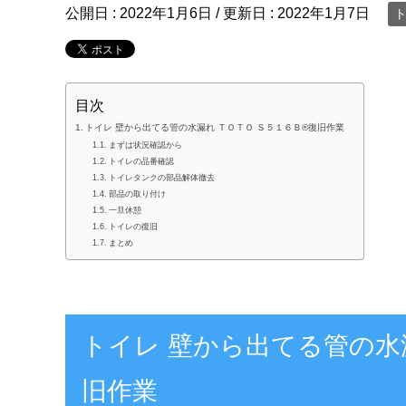
公開日 :
2022年1月6日
/ 更新日 :
2022年1月7日
ト
目次
トイレ 壁から出てる管の水漏れ ＴＯＴＯ Ｓ５１６Ｂ®復旧作業
まずは状況確認から
トイレの品番確認
トイレタンクの部品解体撤去
部品の取り付け
一旦休憩
トイレの復旧
まとめ
トイレ 壁から出てる管の水
旧作業