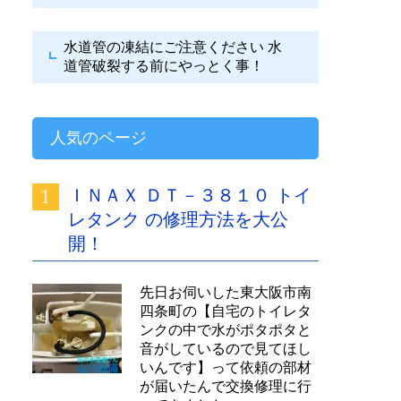
水道管の凍結にご注意ください
水
道管破裂する前にやっとく事！
人気のページ
ＩＮＡＸ ＤＴ－３８１０ トイ
レタンク の修理方法を大公
開！
先日お伺いした東大阪市南
四条町の【自宅のトイレタ
ンクの中で水がポタポタと
音がしているので見てほし
いんです】って依頼の部材
が届いたんで交換修理に行