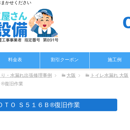
おまかせください
料金表
割引クーポン
施工例
まり・水漏れ出張修理事例
大阪
トイレ水漏れ 大阪
Ｂ®復旧作業
ＯＴＯ Ｓ５１６Ｂ®復旧作業