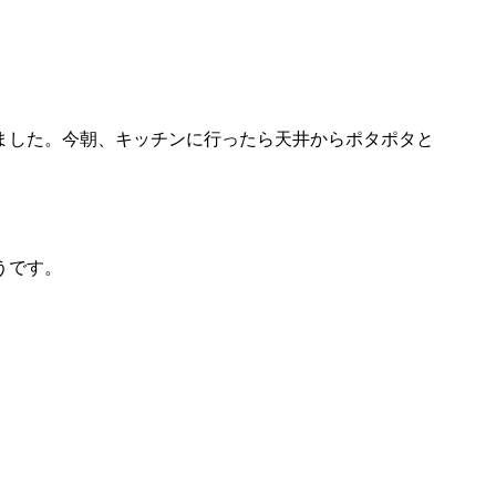
ました。今朝、キッチンに行ったら天井からポタポタと
。
うです。