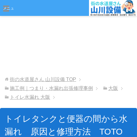
おまかせください
メニュ
ー
街の水道屋さん 山川設備
TOP
施工例｜つまり・水漏れ出張修理事例
大阪
トイレ水漏れ 大阪
トイレタンクと便器の間から水
漏れ 原因と修理方法 TOTO