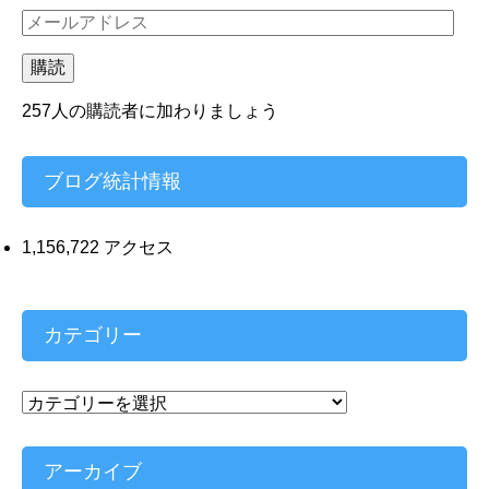
メ
ー
ル
購読
ア
ド
257人の購読者に加わりましょう
レ
ス
ブログ統計情報
1,156,722 アクセス
カテゴリー
カ
テ
ゴ
リ
アーカイブ