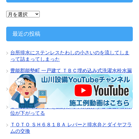
ー
ア
ー
カ
イ
最近の投稿
ブ
台所排水にステンレスたわしの小さいのを流してしま
って詰まってしまった
豊能郡能勢町 一戸建て ＴＢＣ埋め込み式洗濯水栓水漏
れ修理
会社１Ｆ男子トイレの小便器排水管詰まり ネズミの巣
になった配管
２Ｆのトイレ ドアを開けたら下水臭がする 便器内の水
位が下がってる
ＴＯＴＯ ＳＨ６８１ＢＡ レバーと排水弁とダイヤフラ
ムの交換