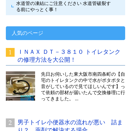
水道管の凍結にご注意ください
水道管破裂す
る前にやっとく事！
人気のページ
ＩＮＡＸ ＤＴ－３８１０ トイレタンク
の修理方法を大公開！
先日お伺いした東大阪市南四条町の【自
宅のトイレタンクの中で水がポタポタと
音がしているので見てほしいんです】っ
て依頼の部材が届いたんで交換修理に行
ってきました。 ...
男子トイレ小便器水の流れが悪い 詰ま
り？ 薬剤で解決する場合