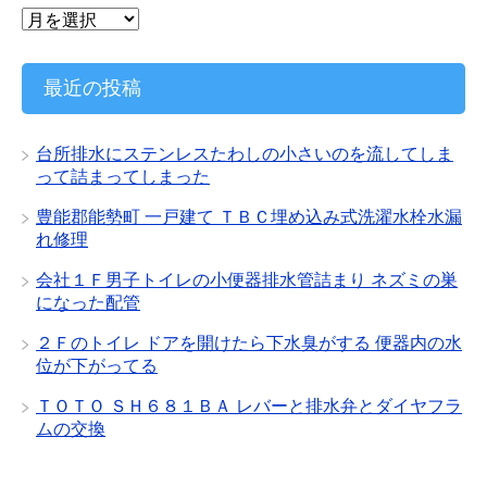
ア
ー
カ
イ
最近の投稿
ブ
台所排水にステンレスたわしの小さいのを流してしま
って詰まってしまった
豊能郡能勢町 一戸建て ＴＢＣ埋め込み式洗濯水栓水漏
れ修理
会社１Ｆ男子トイレの小便器排水管詰まり ネズミの巣
になった配管
２Ｆのトイレ ドアを開けたら下水臭がする 便器内の水
位が下がってる
ＴＯＴＯ ＳＨ６８１ＢＡ レバーと排水弁とダイヤフラ
ムの交換