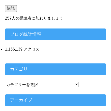
ー
ル
購読
ア
ド
257人の購読者に加わりましょう
レ
ス
ブログ統計情報
1,156,139 アクセス
カテゴリー
カ
テ
ゴ
リ
アーカイブ
ー