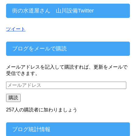
街の水道屋さん 山川設備Twitter
ツイート
ブログをメールで購読
メールアドレスを記入して購読すれば、更新をメールで
受信できます。
メ
ー
ル
購読
ア
ド
257人の購読者に加わりましょう
レ
ス
ブログ統計情報