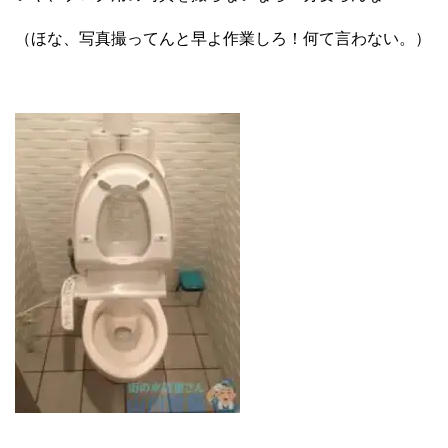
（ほな、写真撮ってんと早よ作業しろ！何て言わない。）