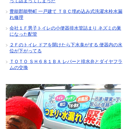
って詰まってしまった
豊能郡能勢町 一戸建て ＴＢＣ埋め込み式洗濯水栓水漏
れ修理
会社１Ｆ男子トイレの小便器排水管詰まり ネズミの巣
になった配管
２Ｆのトイレ ドアを開けたら下水臭がする 便器内の水
位が下がってる
ＴＯＴＯ ＳＨ６８１ＢＡ レバーと排水弁とダイヤフラ
ムの交換