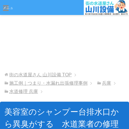
おまかせください
メニュ
ー
街の水道屋さん 山川設備
TOP
施工例｜つまり・水漏れ出張修理事例
兵庫
水道修理 兵庫
美容室のシャンプー台排水口か
ら異臭がする 水道業者の修理