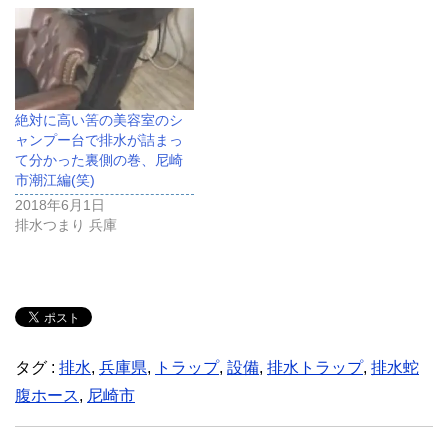
絶対に高い筈の美容室のシ
ャンプー台で排水が詰まっ
て分かった裏側の巻、尼崎
市潮江編(笑)
2018年6月1日
排水つまり 兵庫
タグ :
排水
,
兵庫県
,
トラップ
,
設備
,
排水トラップ
,
排水蛇
腹ホース
,
尼崎市