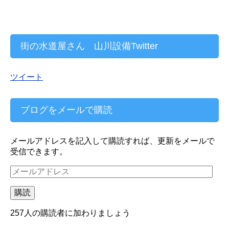
街の水道屋さん 山川設備Twitter
ツイート
ブログをメールで購読
メールアドレスを記入して購読すれば、更新をメールで
受信できます。
メ
ー
ル
購読
ア
ド
257人の購読者に加わりましょう
レ