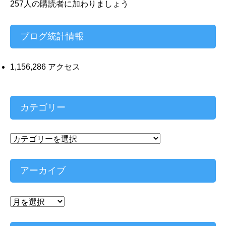
ド
257人の購読者に加わりましょう
レ
ス
ブログ統計情報
1,156,286 アクセス
カテゴリー
カ
テ
ゴ
リ
アーカイブ
ー
ア
ー
カ