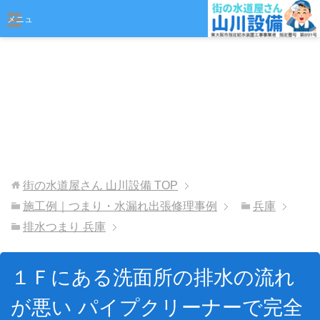
おまかせください
メニュ
ー
街の水道屋さん 山川設備
TOP
施工例｜つまり・水漏れ出張修理事例
兵庫
排水つまり 兵庫
１Ｆにある洗面所の排水の流れ
が悪い パイプクリーナーで完全