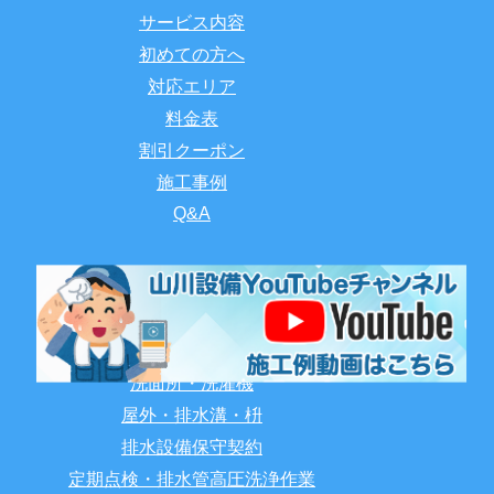
サービス内容
初めての方へ
対応エリア
料金表
割引クーポン
施工事例
Q&A
トイレ
キッチン
お風呂
洗面所・洗濯機
屋外・排水溝・枡
排水設備保守契約
定期点検・排水管高圧洗浄作業