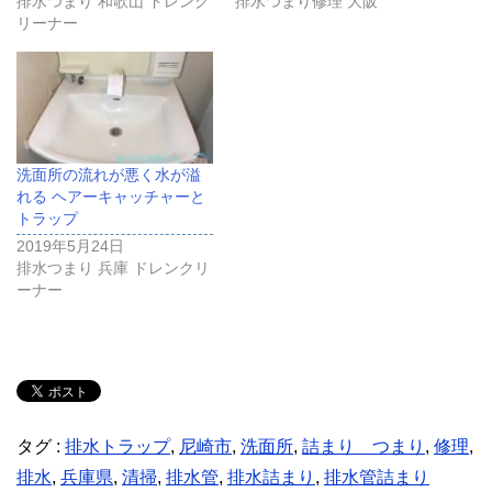
排水つまり 和歌山 ドレンク
排水つまり修理 大阪
リーナー
洗面所の流れが悪く水が溢
れる ヘアーキャッチャーと
トラップ
2019年5月24日
排水つまり 兵庫 ドレンクリ
ーナー
タグ :
排水トラップ
,
尼崎市
,
洗面所
,
詰まり つまり
,
修理
,
排水
,
兵庫県
,
清掃
,
排水管
,
排水詰まり
,
排水管詰まり