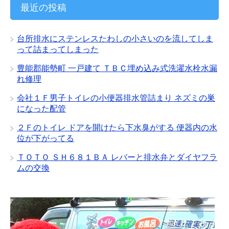
イ
最近の投稿
ブ
台所排水にステンレスたわしの小さいのを流してしま
って詰まってしまった
豊能郡能勢町 一戸建て ＴＢＣ埋め込み式洗濯水栓水漏
れ修理
会社１Ｆ男子トイレの小便器排水管詰まり ネズミの巣
になった配管
２Ｆのトイレ ドアを開けたら下水臭がする 便器内の水
位が下がってる
ＴＯＴＯ ＳＨ６８１ＢＡ レバーと排水弁とダイヤフラ
ムの交換