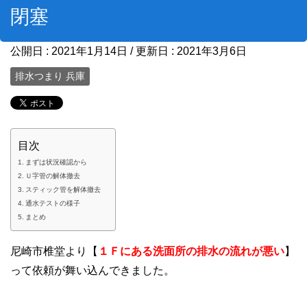
閉塞
公開日 :
2021年1月14日
/ 更新日 :
2021年3月6日
排水つまり 兵庫
目次
まずは状況確認から
Ｕ字管の解体撤去
スティック管を解体撤去
通水テストの様子
まとめ
尼崎市椎堂より【
１Ｆにある洗面所の排水の流れが悪い
】
って依頼が舞い込んできました。