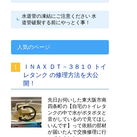
水道管の凍結にご注意ください
水
道管破裂する前にやっとく事！
人気のページ
ＩＮＡＸ ＤＴ－３８１０ トイ
レタンク の修理方法を大公
開！
先日お伺いした東大阪市南
四条町の【自宅のトイレタ
ンクの中で水がポタポタと
音がしているので見てほし
いんです】って依頼の部材
が届いたんで交換修理に行