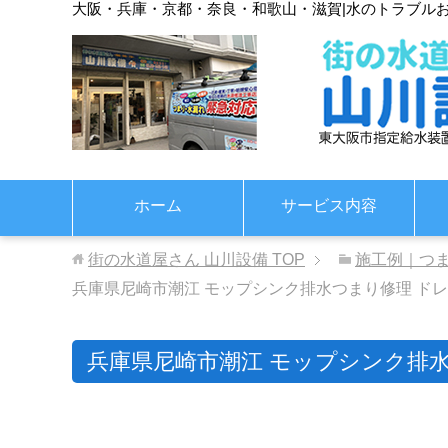
大阪・兵庫・京都・奈良・和歌山・滋賀
|
水のトラブル
ホーム
サービス内容
街の水道屋さん 山川設備
TOP
施工例｜つ
兵庫県尼崎市潮江 モップシンク排水つまり修理 ド
兵庫県尼崎市潮江 モップシンク排