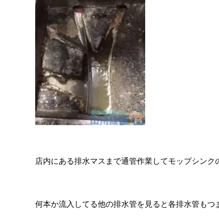
店内にある排水マスまで通管作業してモップシンク
何本か流入してる他の排水管を見ると各排水管もつ