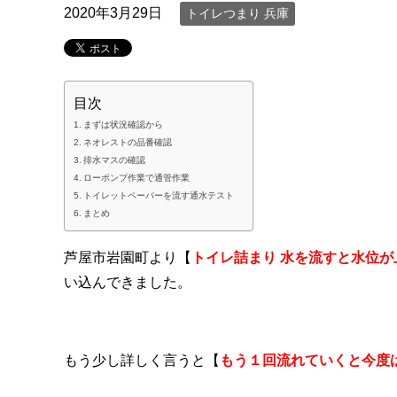
2020年3月29日
トイレつまり 兵庫
目次
まずは状況確認から
ネオレストの品番確認
排水マスの確認
ローポンプ作業で通管作業
トイレットペーパーを流す通水テスト
まとめ
芦屋市岩園町より【
トイレ詰まり 水を流すと水位
い込んできました。
もう少し詳しく言うと【
もう１回流れていくと今度