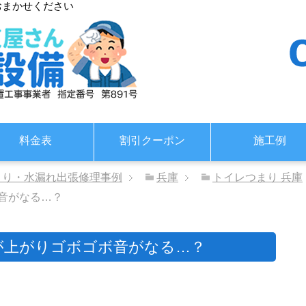
おまかせください
料金表
割引クーポン
施工例
まり・水漏れ出張修理事例
兵庫
トイレつまり 兵庫
音がなる…？
が上がりゴボゴボ音がなる…？