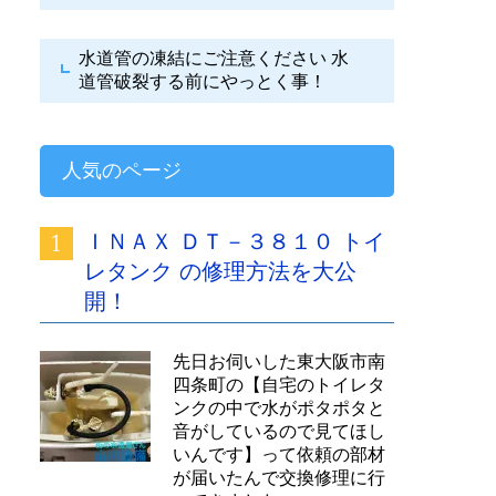
水道管の凍結にご注意ください
水
道管破裂する前にやっとく事！
人気のページ
ＩＮＡＸ ＤＴ－３８１０ トイ
レタンク の修理方法を大公
開！
先日お伺いした東大阪市南
四条町の【自宅のトイレタ
ンクの中で水がポタポタと
音がしているので見てほし
いんです】って依頼の部材
が届いたんで交換修理に行