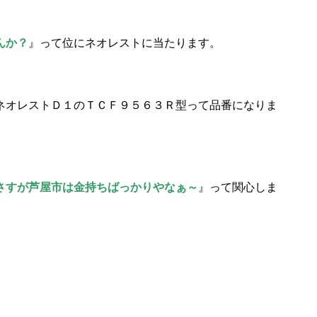
んか？
』って位にネオレストに当たります。
ネオレストＤ１のＴＣＦ９５６３Ｒ型って品番になりま
さすが芦屋市は金持ちばっかりやなぁ～
』って関心しま