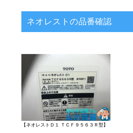
ネオレストの品番確認
【ネオレストＤ１ ＴＣＦ９５６３Ｒ型】