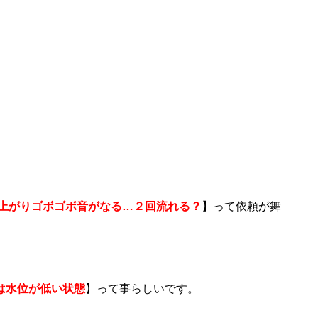
が上がりゴボゴボ音がなる…２回流れる？
】って依頼が舞
は水位が低い状態
】って事らしいです。