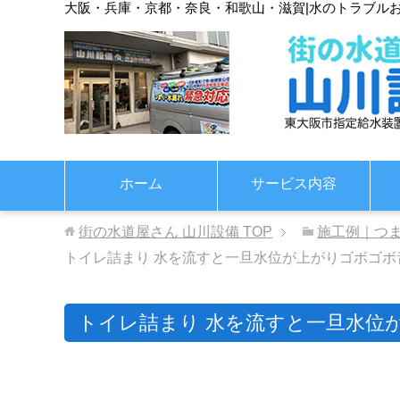
大阪・兵庫・京都・奈良・和歌山・滋賀
|
水のトラブル
ホーム
サービス内容
街の水道屋さん 山川設備
TOP
施工例｜つ
トイレ詰まり 水を流すと一旦水位が上がりゴボゴボ
トイレ詰まり 水を流すと一旦水位