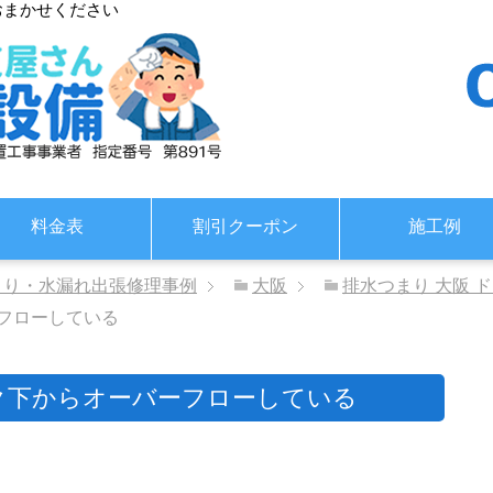
おまかせください
料金表
割引クーポン
施工例
まり・水漏れ出張修理事例
大阪
排水つまり 大阪 
フローしている
ク下からオーバーフローしている