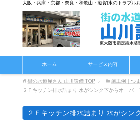
大阪・兵庫・京都・奈良・和歌山・滋賀
|
水のトラブル
ホーム
サービス内容
街の水道屋さん 山川設備
TOP
施工例｜つ
２Ｆキッチン排水詰まり 水がシンク下からオーバー
２Ｆキッチン排水詰まり 水がシン