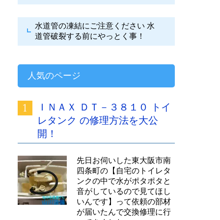
水道管の凍結にご注意ください
水
道管破裂する前にやっとく事！
人気のページ
ＩＮＡＸ ＤＴ－３８１０ トイ
レタンク の修理方法を大公
開！
先日お伺いした東大阪市南
四条町の【自宅のトイレタ
ンクの中で水がポタポタと
音がしているので見てほし
いんです】って依頼の部材
が届いたんで交換修理に行