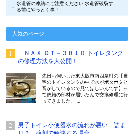
水道管の凍結にご注意ください
水道管破裂す
る前にやっとく事！
人気のページ
ＩＮＡＸ ＤＴ－３８１０ トイレタンク
の修理方法を大公開！
先日お伺いした東大阪市南四条町の【自
宅のトイレタンクの中で水がポタポタと
音がしているので見てほしいんです】っ
て依頼の部材が届いたんで交換修理に行
ってきました。 ...
男子トイレ小便器水の流れが悪い 詰ま
り？ 薬剤で解決する場合