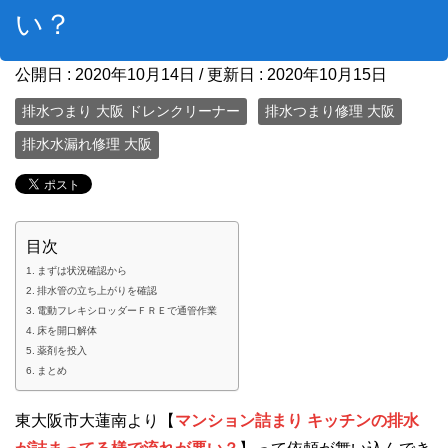
い？
公開日 :
2020年10月14日
/ 更新日 :
2020年10月15日
排水つまり 大阪 ドレンクリーナー
排水つまり修理 大阪
排水水漏れ修理 大阪
目次
まずは状況確認から
排水管の立ち上がりを確認
電動フレキシロッダーＦＲＥで通管作業
床を開口解体
薬剤を投入
まとめ
東大阪市大蓮南より【
マンション詰まり キッチンの排水