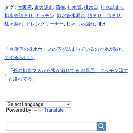
タグ :
大阪府
,
東大阪市
,
清掃
,
排水管
,
排水口
,
排水詰まり
,
排水管詰まり
,
キッチン
,
排水管水漏れ
,
詰まり つまり
,
駄々漏れ
,
ドレンクリーナー
,
じゃじゃ漏れ
,
排水
「
台所下の排水ホースの下が詰まっているのか水が溢れ
てくるらしい
」
「
外の排水マスから水が溢れてる お風呂、キッチン流す
と溢れてる
」
Powered by
Translate