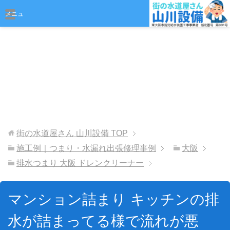
おまかせください
メニュ
ー
街の水道屋さん 山川設備
TOP
施工例｜つまり・水漏れ出張修理事例
大阪
排水つまり 大阪 ドレンクリーナー
マンション詰まり キッチンの排
水が詰まってる様で流れが悪