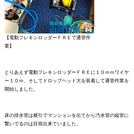
【電動フレキシロッダーＦＲＥで通管作
業】
とりあえず電動フレキシロッダーＦＲＥに１０ｍｍワイヤ
ー１０ｍ、そしてドロップヘッド大を装着して通管作業を
開始しました。
床の排水管は横引でマンションを出てから汚水管の縦管に
繋いでるのは目視出来ていました。