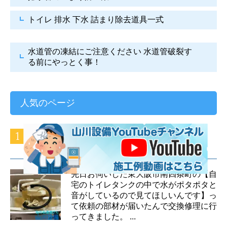
トイレ 排水 下水
詰まり除去道具一式
水道管の凍結にご注意ください
水道管破裂す
る前にやっとく事！
人気のページ
ＩＮＡＸ ＤＴ－３８１０ トイレタンク
の修理方法を大公開！
先日お伺いした東大阪市南四条町の【自
宅のトイレタンクの中で水がポタポタと
音がしているので見てほしいんです】っ
て依頼の部材が届いたんで交換修理に行
ってきました。 ...