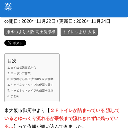
業
公開日 :
2020年11月22日
/ 更新日 :
2020年11月24日
排水つまり大阪 高圧洗浄機
トイレつまり 大阪
目次
まずは状況確認から
ローポンプ作業
排水桝から高圧洗浄機で洗管作業
キャビネットタイプの便器を外す
キャビネットタイプの便器を復旧
まとめ
東大阪市御厨中より【
２Ｆ
トイレが詰まっている 流して
いるとゆっくり流れるが最後まで流れきれずに残ってい
る…
】って依頼が舞い込んできました。