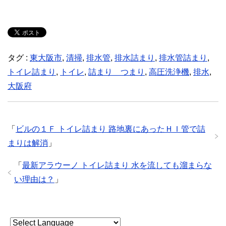
タグ :
東大阪市
,
清掃
,
排水管
,
排水詰まり
,
排水管詰まり
,
トイレ詰まり
,
トイレ
,
詰まり つまり
,
高圧洗浄機
,
排水
,
大阪府
「
ビルの１Ｆ トイレ詰まり 路地裏にあったＨＩ管で詰
まりは解消
」
「
最新アラウーノ トイレ詰まり 水を流しても溜まらな
い理由は？
」