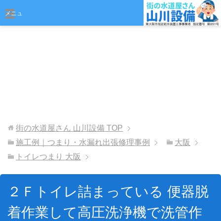
おまかせください
メニュ
ー
街の水道屋さん 山川設備
TOP
施工例｜つまり・水漏れ出張修理事例
大阪
トイレつまり 大阪
２Ｆトイレ詰まっている 便器脱
着作業して高圧洗浄機で洗管作