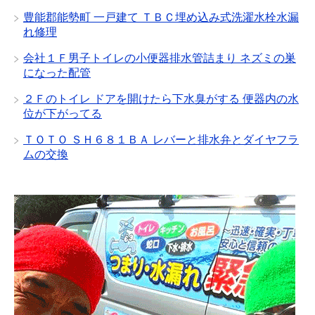
豊能郡能勢町 一戸建て ＴＢＣ埋め込み式洗濯水栓水漏
れ修理
会社１Ｆ男子トイレの小便器排水管詰まり ネズミの巣
になった配管
２Ｆのトイレ ドアを開けたら下水臭がする 便器内の水
位が下がってる
ＴＯＴＯ ＳＨ６８１ＢＡ レバーと排水弁とダイヤフラ
ムの交換