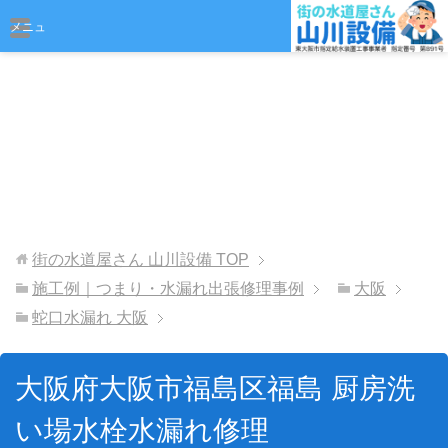
おまかせください
メニュ
ー
街の水道屋さん 山川設備
TOP
施工例｜つまり・水漏れ出張修理事例
大阪
蛇口水漏れ 大阪
大阪府大阪市福島区福島 厨房洗
い場水栓水漏れ修理