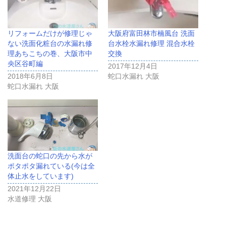
リフォームだけが修理じゃ
大阪府富田林市楠風台 洗面
ない洗面化粧台の水漏れ修
台水栓水漏れ修理 混合水栓
理あちこちの巻、大阪市中
交換
央区谷町編
2017年12月4日
2018年6月8日
蛇口水漏れ 大阪
蛇口水漏れ 大阪
洗面台の蛇口の先から水が
ポタポタ漏れている(今は全
体止水をしています)
2021年12月22日
水道修理 大阪