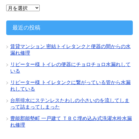
ア
ー
カ
イ
最近の投稿
ブ
賃貸マンション 密結トイレタンクと便器の間からの水
漏れ修理
リピーター様 トイレの便器にチョロチョロ水漏れして
いる
リピーター様 トイレタンクに繋がっている管から水漏
れしている
台所排水にステンレスたわしの小さいのを流してしま
って詰まってしまった
豊能郡能勢町 一戸建て ＴＢＣ埋め込み式洗濯水栓水漏
れ修理