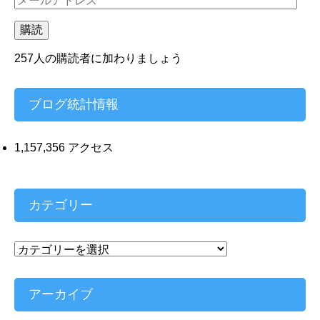
ー
ル
購読
ア
ド
257人の購読者に加わりましょう
レ
ス
ブログ統計情報
1,157,356 アクセス
カテゴリー
カ
テ
ゴ
リ
アーカイブ
ー