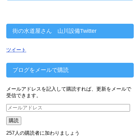
街の水道屋さん 山川設備Twitter
ツイート
ブログをメールで購読
メールアドレスを記入して購読すれば、更新をメールで
受信できます。
メ
ー
ル
購読
ア
ド
257人の購読者に加わりましょう
レ