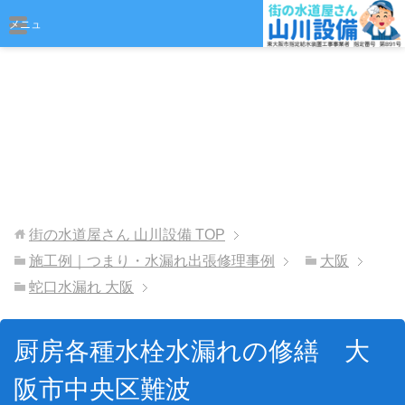
おまかせください
メニュ
ー
街の水道屋さん 山川設備
TOP
施工例｜つまり・水漏れ出張修理事例
大阪
蛇口水漏れ 大阪
厨房各種水栓水漏れの修繕 大
阪市中央区難波