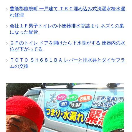
豊能郡能勢町 一戸建て ＴＢＣ埋め込み式洗濯水栓水漏
れ修理
会社１Ｆ男子トイレの小便器排水管詰まり ネズミの巣
になった配管
２Ｆのトイレ ドアを開けたら下水臭がする 便器内の水
位が下がってる
ＴＯＴＯ ＳＨ６８１ＢＡ レバーと排水弁とダイヤフラ
ムの交換