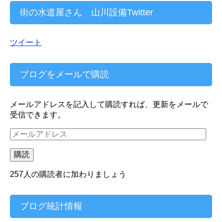
街の水道屋さん 山川設備Twitter
ツイート
ブログをメールで購読
メールアドレスを記入して購読すれば、更新をメールで
受信できます。
メ
ー
ル
購読
ア
ド
257人の購読者に加わりましょう
レ
ス
ブログ統計情報