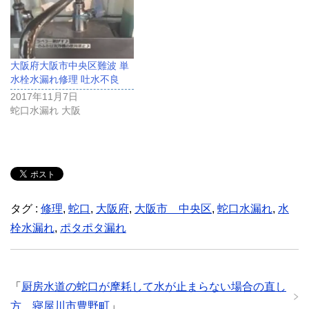
大阪府大阪市中央区難波 単
水栓水漏れ修理 吐水不良
2017年11月7日
蛇口水漏れ 大阪
タグ :
修理
,
蛇口
,
大阪府
,
大阪市 中央区
,
蛇口水漏れ
,
水
栓水漏れ
,
ポタポタ漏れ
「
厨房水道の蛇口が摩耗して水が止まらない場合の直し
方 寝屋川市豊野町
」