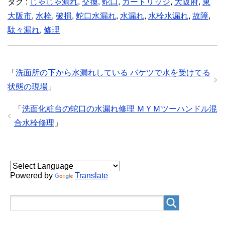
タグ :
じゃじゃ漏れ
,
交換
,
蛇口
,
カートリッジ
,
大阪府
,
東
大阪市
,
水栓
,
破損
,
蛇口水漏れ
,
水漏れ
,
水栓水漏れ
,
故障
,
駄々漏れ
,
修理
「
洗面所の下から水漏れしている バケツで水を受けてる
状態の現場
」
「
洗面化粧台の蛇口の水漏れ修理 ＭＹＭツーハンドル混
合水栓修理
」
Powered by
Translate