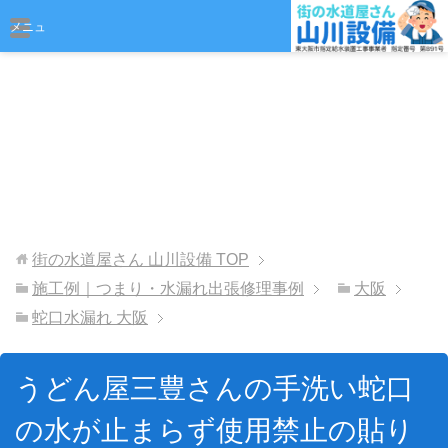
おまかせください
メニュ
ー
街の水道屋さん 山川設備
TOP
施工例｜つまり・水漏れ出張修理事例
大阪
蛇口水漏れ 大阪
うどん屋三豊さんの手洗い蛇口
の水が止まらず使用禁止の貼り