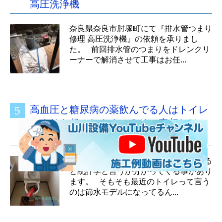
高圧洗浄機
奈良県奈良市肘塚町にて『排水管つまり
修理 高圧洗浄機』の依頼を承りまし
た。 前回排水管のつまりをドレンクリ
ーナーで解消させて工事はお任...
高血圧と糖尿病の薬飲んでる人はトイレ
つまりを起こしやすい？その真相とは…
の巻、摂津市千里丘東編
毎日、毎日トイレつまり修理をしている
と統計学と言うか分かってくる事があり
ます。 そもそも最近のトイレって言う
のは節水モデルになってるん...