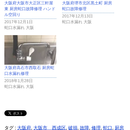
大阪府大阪市大正区三軒屋
大阪府堺市北区黒土町 厨房
東 厨房蛇口故障修理 ハンド
蛇口故障修理
ル空回り
2017年12月13日
2017年12月1日
蛇口水漏れ 大阪
蛇口水漏れ 大阪
大阪府高石市西取石 厨房蛇
口水漏れ修理
2018年1月28日
蛇口水漏れ 大阪
タグ :
大阪府
,
大阪市 西成区
,
破損
,
故障
,
修理
,
蛇口
,
厨房