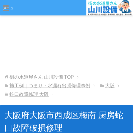
おまかせください
メニュ
ー
街の水道屋さん 山川設備
TOP
施工例｜つまり・水漏れ出張修理事例
大阪
蛇口故障修理 大阪
大阪府大阪市西成区梅南 厨房蛇
口故障破損修理