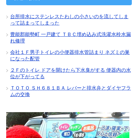
ブ
台所排水にステンレスたわしの小さいのを流してしま
って詰まってしまった
豊能郡能勢町 一戸建て ＴＢＣ埋め込み式洗濯水栓水漏
れ修理
会社１Ｆ男子トイレの小便器排水管詰まり ネズミの巣
になった配管
２Ｆのトイレ ドアを開けたら下水臭がする 便器内の水
位が下がってる
ＴＯＴＯ ＳＨ６８１ＢＡ レバーと排水弁とダイヤフラ
ムの交換