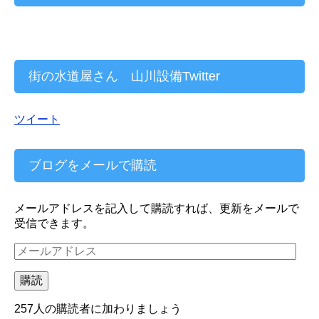
街の水道屋さん 山川設備Twitter
ツイート
ブログをメールで購読
メールアドレスを記入して購読すれば、更新をメールで
受信できます。
メ
ー
ル
購読
ア
ド
257人の購読者に加わりましょう