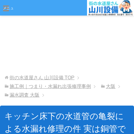
おまかせください
メニュ
ー
街の水道屋さん 山川設備
TOP
施工例｜つまり・水漏れ出張修理事例
大阪
漏水調査 大阪
キッチン床下の水道管の亀裂に
よる水漏れ修理の件 実は銅管で