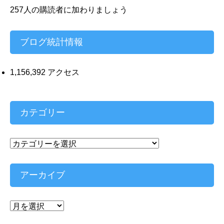
ド
257人の購読者に加わりましょう
レ
ス
ブログ統計情報
1,156,392 アクセス
カテゴリー
カ
テ
ゴ
リ
アーカイブ
ー
ア
ー