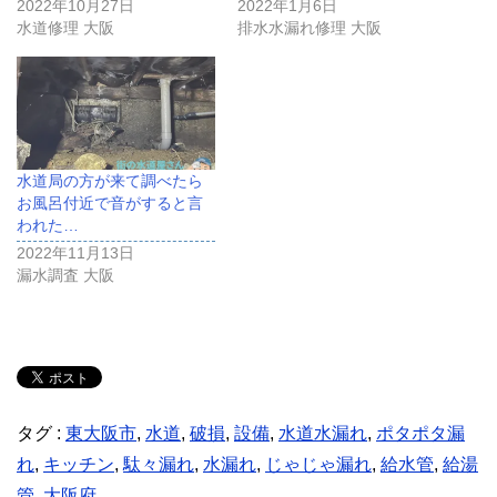
2022年10月27日
2022年1月6日
水道修理 大阪
排水水漏れ修理 大阪
水道局の方が来て調べたら
お風呂付近で音がすると言
われた…
2022年11月13日
漏水調査 大阪
タグ :
東大阪市
,
水道
,
破損
,
設備
,
水道水漏れ
,
ポタポタ漏
れ
,
キッチン
,
駄々漏れ
,
水漏れ
,
じゃじゃ漏れ
,
給水管
,
給湯
管
,
大阪府