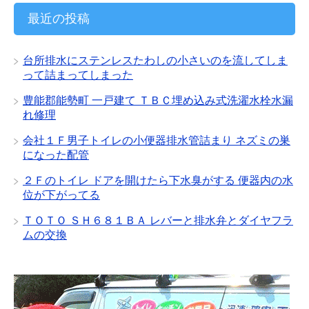
カ
イ
最近の投稿
ブ
台所排水にステンレスたわしの小さいのを流してしま
って詰まってしまった
豊能郡能勢町 一戸建て ＴＢＣ埋め込み式洗濯水栓水漏
れ修理
会社１Ｆ男子トイレの小便器排水管詰まり ネズミの巣
になった配管
２Ｆのトイレ ドアを開けたら下水臭がする 便器内の水
位が下がってる
ＴＯＴＯ ＳＨ６８１ＢＡ レバーと排水弁とダイヤフラ
ムの交換