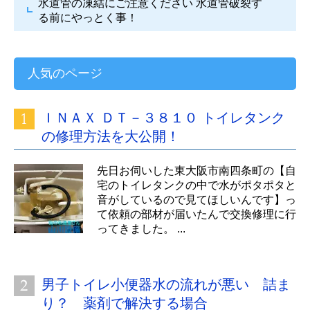
水道管の凍結にご注意ください
水道管破裂す
る前にやっとく事！
人気のページ
ＩＮＡＸ ＤＴ－３８１０ トイレタンク
の修理方法を大公開！
先日お伺いした東大阪市南四条町の【自
宅のトイレタンクの中で水がポタポタと
音がしているので見てほしいんです】っ
て依頼の部材が届いたんで交換修理に行
ってきました。 ...
男子トイレ小便器水の流れが悪い 詰ま
り？ 薬剤で解決する場合