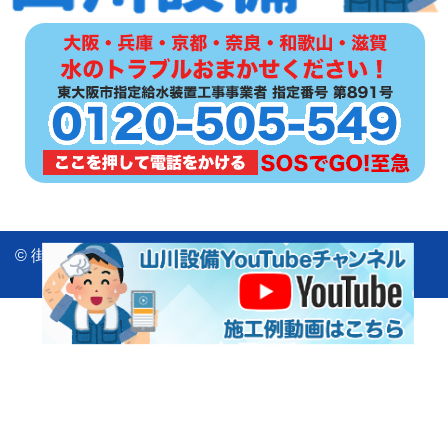
© 街の水道屋さん 山川設備