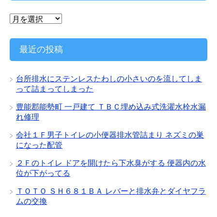
ア
ー
カ
イ
最近の投稿
ブ
台所排水にステンレスたわしの小さいのを流してしま
って詰まってしまった
豊能郡能勢町 一戸建て ＴＢＣ埋め込み式洗濯水栓水漏
れ修理
会社１Ｆ男子トイレの小便器排水管詰まり ネズミの巣
になった配管
２Ｆのトイレ ドアを開けたら下水臭がする 便器内の水
位が下がってる
ＴＯＴＯ ＳＨ６８１ＢＡ レバーと排水弁とダイヤフラ
ムの交換