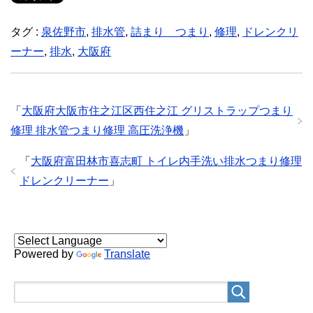
タグ :
泉佐野市
,
排水管
,
詰まり つまり
,
修理
,
ドレンクリ
ーナー
,
排水
,
大阪府
「
大阪府大阪市住之江区西住之江 グリストラップつまり
修理 排水管つまり修理 高圧洗浄機
」
「
大阪府富田林市喜志町 トイレ内手洗い排水つまり修理
ドレンクリーナー
」
Powered by
Translate