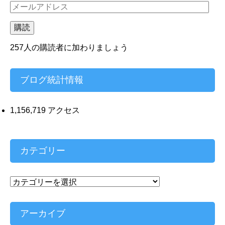
メ
ー
ル
購読
ア
ド
257人の購読者に加わりましょう
レ
ス
ブログ統計情報
1,156,719 アクセス
カテゴリー
カ
テ
ゴ
リ
アーカイブ
ー