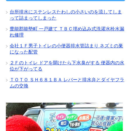
台所排水にステンレスたわしの小さいのを流してしま
って詰まってしまった
豊能郡能勢町 一戸建て ＴＢＣ埋め込み式洗濯水栓水漏
れ修理
会社１Ｆ男子トイレの小便器排水管詰まり ネズミの巣
になった配管
２Ｆのトイレ ドアを開けたら下水臭がする 便器内の水
位が下がってる
ＴＯＴＯ ＳＨ６８１ＢＡ レバーと排水弁とダイヤフラ
ムの交換