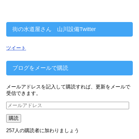
街の水道屋さん 山川設備Twitter
ツイート
ブログをメールで購読
メールアドレスを記入して購読すれば、更新をメールで
受信できます。
メ
ー
ル
購読
ア
ド
257人の購読者に加わりましょう
レ