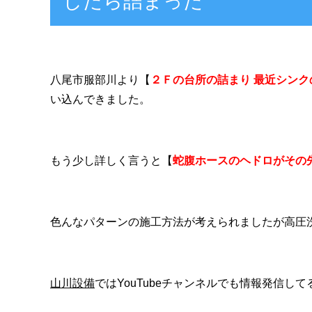
したら詰まった
八尾市服部川より【
２Ｆの台所の詰まり 最近シン
い込んできました。
もう少し詳しく言うと【
蛇腹ホースのヘドロがその
色んなパターンの施工方法が考えられましたが高圧
山川設備
ではYouTubeチャンネルでも情報発信し