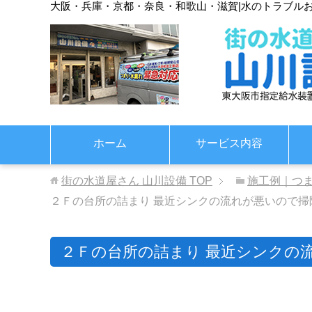
大阪・兵庫・京都・奈良・和歌山・滋賀
|
水のトラブル
ホーム
サービス内容
街の水道屋さん 山川設備
TOP
施工例｜つ
２Ｆの台所の詰まり 最近シンクの流れが悪いので掃
２Ｆの台所の詰まり 最近シンクの