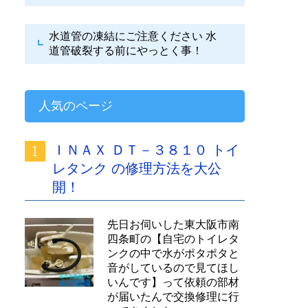
水道管の凍結にご注意ください
水
道管破裂する前にやっとく事！
人気のページ
ＩＮＡＸ ＤＴ－３８１０ トイ
レタンク の修理方法を大公
開！
先日お伺いした東大阪市南
四条町の【自宅のトイレタ
ンクの中で水がポタポタと
音がしているので見てほし
いんです】って依頼の部材
が届いたんで交換修理に行