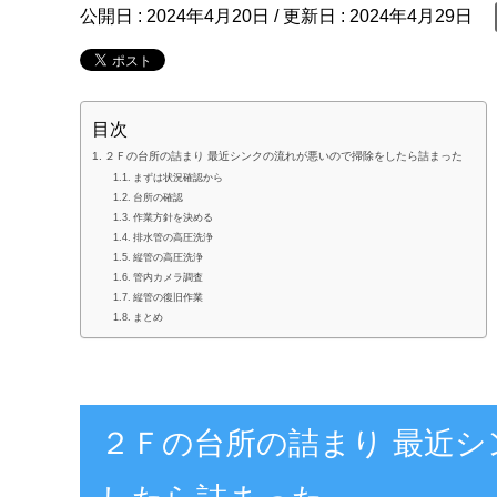
公開日 :
2024年4月20日
/ 更新日 :
2024年4月29日
目次
２Ｆの台所の詰まり 最近シンクの流れが悪いので掃除をしたら詰まった
まずは状況確認から
台所の確認
作業方針を決める
排水管の高圧洗浄
縦管の高圧洗浄
管内カメラ調査
縦管の復旧作業
まとめ
２Ｆの台所の詰まり 最近