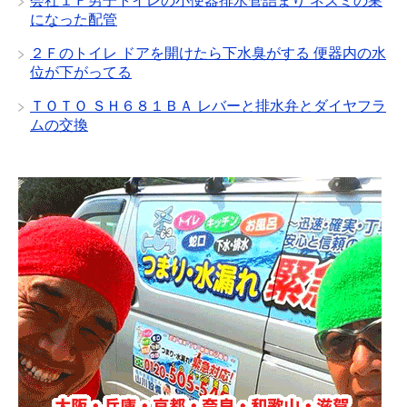
会社１Ｆ男子トイレの小便器排水管詰まり ネズミの巣
になった配管
２Ｆのトイレ ドアを開けたら下水臭がする 便器内の水
位が下がってる
ＴＯＴＯ ＳＨ６８１ＢＡ レバーと排水弁とダイヤフラ
ムの交換