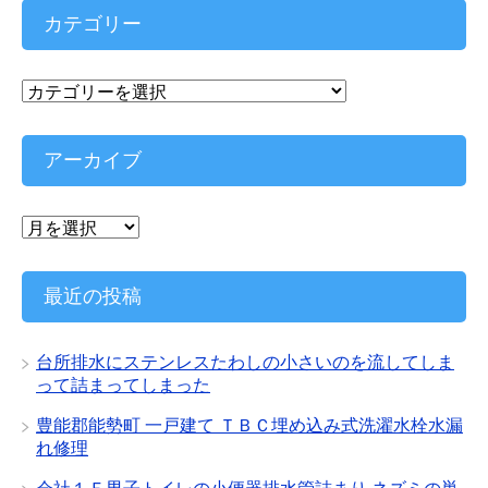
カテゴリー
カ
テ
ゴ
リ
アーカイブ
ー
ア
ー
カ
イ
最近の投稿
ブ
台所排水にステンレスたわしの小さいのを流してしま
って詰まってしまった
豊能郡能勢町 一戸建て ＴＢＣ埋め込み式洗濯水栓水漏
れ修理