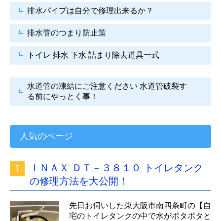
排水パイプは自分で
修理出来るか？
排水管のつまり防止策
トイレ 排水 下水
詰まり除去道具一式
水道管の凍結にご注意ください
水道管破裂す
る前にやっとく事！
人気のページ
ＩＮＡＸ ＤＴ－３８１０ トイレタンク
の修理方法を大公開！
先日お伺いした東大阪市南四条町の【自
宅のトイレタンクの中で水がポタポタと