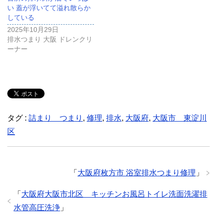
い 蓋が浮いてて溢れ散らか
している
2025年10月29日
排水つまり 大阪 ドレンクリ
ーナー
タグ :
詰まり つまり
,
修理
,
排水
,
大阪府
,
大阪市 東淀川
区
「
大阪府枚方市 浴室排水つまり修理
」
「
大阪府大阪市北区 キッチンお風呂トイレ洗面洗濯排
水管高圧洗浄
」