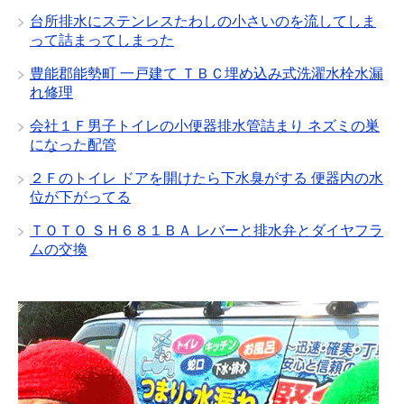
台所排水にステンレスたわしの小さいのを流してしま
って詰まってしまった
豊能郡能勢町 一戸建て ＴＢＣ埋め込み式洗濯水栓水漏
れ修理
会社１Ｆ男子トイレの小便器排水管詰まり ネズミの巣
になった配管
２Ｆのトイレ ドアを開けたら下水臭がする 便器内の水
位が下がってる
ＴＯＴＯ ＳＨ６８１ＢＡ レバーと排水弁とダイヤフラ
ムの交換