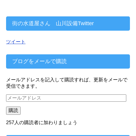
街の水道屋さん 山川設備Twitter
ツイート
ブログをメールで購読
メールアドレスを記入して購読すれば、更新をメールで
受信できます。
メ
ー
ル
購読
ア
ド
257人の購読者に加わりましょう
レ
ス