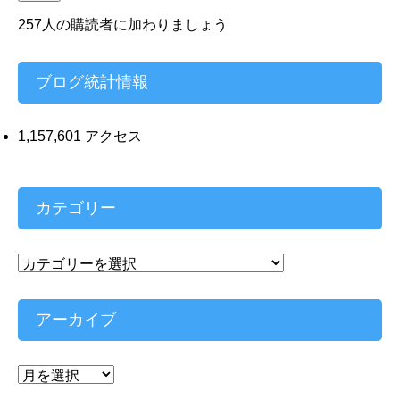
ア
ド
257人の購読者に加わりましょう
レ
ス
ブログ統計情報
1,157,601 アクセス
カテゴリー
カ
テ
ゴ
リ
アーカイブ
ー
ア
ー