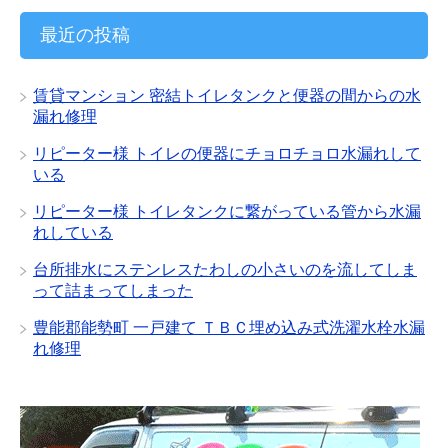
カ
イ
最近の投稿
ブ
賃貸マンション 密結トイレタンクと便器の間からの水
漏れ修理
リピーター様 トイレの便器にチョロチョロ水漏れして
いる
リピーター様 トイレタンクに繋がっている管から水漏
れしている
台所排水にステンレスたわしの小さいのを流してしま
って詰まってしまった
豊能郡能勢町 一戸建て ＴＢＣ埋め込み式洗濯水栓水漏
れ修理