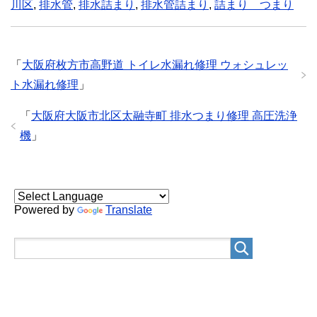
川区
,
排水管
,
排水詰まり
,
排水管詰まり
,
詰まり つまり
「
大阪府枚方市高野道 トイレ水漏れ修理 ウォシュレッ
ト水漏れ修理
」
「
大阪府大阪市北区太融寺町 排水つまり修理 高圧洗浄
機
」
Powered by
Translate