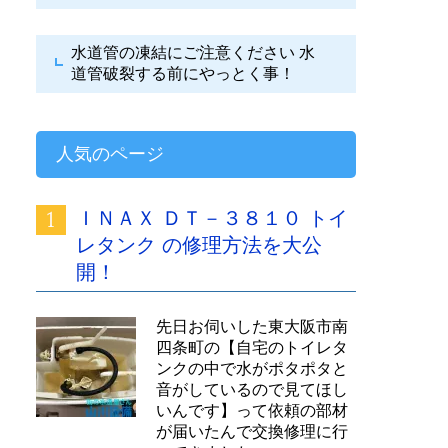
水道管の凍結にご注意ください
水
道管破裂する前にやっとく事！
人気のページ
ＩＮＡＸ ＤＴ－３８１０ トイ
レタンク の修理方法を大公
開！
先日お伺いした東大阪市南
四条町の【自宅のトイレタ
ンクの中で水がポタポタと
音がしているので見てほし
いんです】って依頼の部材
が届いたんで交換修理に行