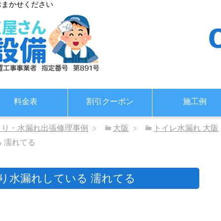
おまかせください
料金表
割引クーポン
施工例
まり・水漏れ出張修理事例
大阪
トイレ水漏れ 大阪
 濡れてる
辺り水漏れしている 濡れてる