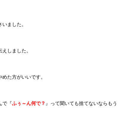
さいました。
伝えしました。
やめた方がいいです。
んで『
ふぅ～ん何で？
』って聞いても捨てないならもう