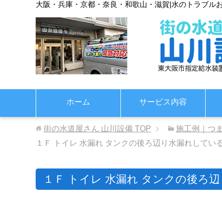
大阪・兵庫・京都・奈良・和歌山・滋賀
|
水のトラブル
ホーム
サービス内容
街の水道屋さん 山川設備
TOP
施工例｜つ
１Ｆ トイレ 水漏れ タンクの後ろ辺り水漏れしている
１Ｆ トイレ 水漏れ タンクの後ろ