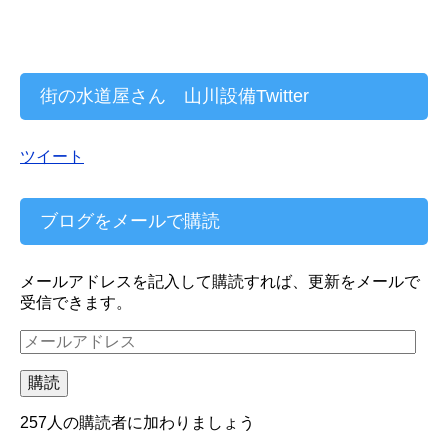
街の水道屋さん 山川設備Twitter
ツイート
ブログをメールで購読
メールアドレスを記入して購読すれば、更新をメールで
受信できます。
メ
ー
ル
購読
ア
ド
257人の購読者に加わりましょう
レ