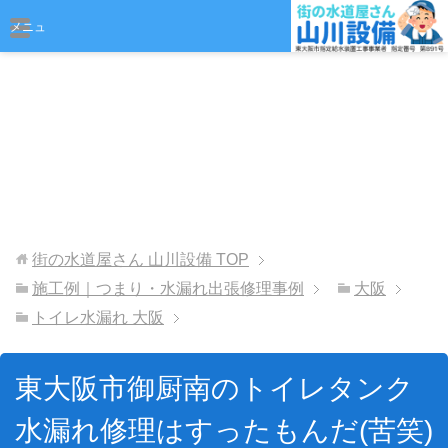
おまかせください
メニュ
ー
街の水道屋さん 山川設備
TOP
施工例｜つまり・水漏れ出張修理事例
大阪
トイレ水漏れ 大阪
東大阪市御厨南のトイレタンク
水漏れ修理はすったもんだ(苦笑)