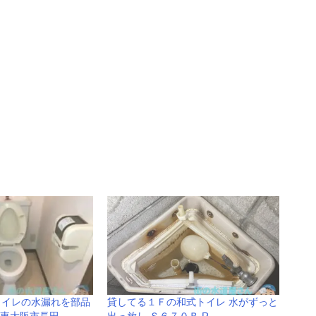
B トイレの水漏れを部品
貸してる１Ｆの和式トイレ 水がずっと
東大阪市長田
出っ放し Ｓ６７０Ｂ R