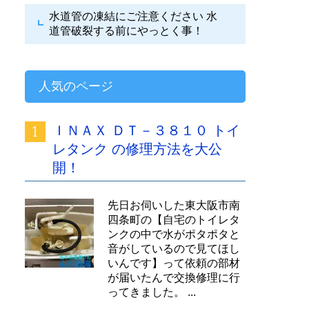
水道管の凍結にご注意ください
水
道管破裂する前にやっとく事！
人気のページ
ＩＮＡＸ ＤＴ－３８１０ トイ
レタンク の修理方法を大公
開！
先日お伺いした東大阪市南
四条町の【自宅のトイレタ
ンクの中で水がポタポタと
音がしているので見てほし
いんです】って依頼の部材
が届いたんで交換修理に行
ってきました。 ...