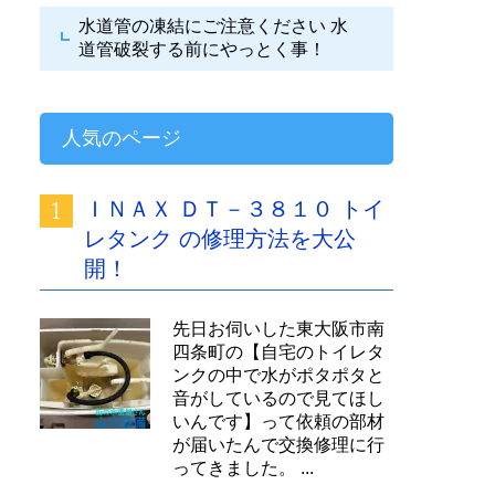
水道管の凍結にご注意ください
水
道管破裂する前にやっとく事！
人気のページ
ＩＮＡＸ ＤＴ－３８１０ トイ
レタンク の修理方法を大公
開！
先日お伺いした東大阪市南
四条町の【自宅のトイレタ
ンクの中で水がポタポタと
音がしているので見てほし
いんです】って依頼の部材
が届いたんで交換修理に行
ってきました。 ...