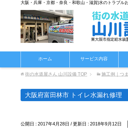
大阪・兵庫・京都・奈良・和歌山・滋賀
|
水のトラブル
ホーム
サービス内容
街の水道屋さん 山川設備
TOP
施工例｜つ
大阪府富田林市 トイレ水漏れ修理
公開日 :
2017年4月28日
/ 更新日 :
2018年9月12日