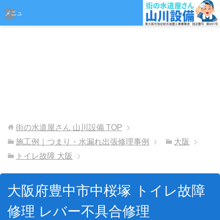
おまかせください
メニュ
ー
街の水道屋さん 山川設備
TOP
施工例｜つまり・水漏れ出張修理事例
大阪
トイレ故障 大阪
大阪府豊中市中桜塚 トイレ故障
修理 レバー不具合修理