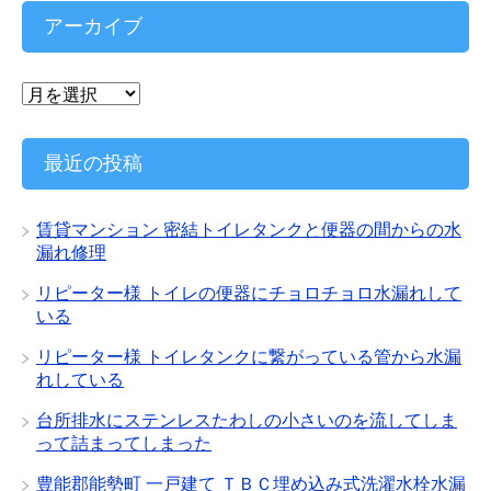
ゴ
リ
アーカイブ
ー
ア
ー
カ
イ
最近の投稿
ブ
賃貸マンション 密結トイレタンクと便器の間からの水
漏れ修理
リピーター様 トイレの便器にチョロチョロ水漏れして
いる
リピーター様 トイレタンクに繋がっている管から水漏
れしている
台所排水にステンレスたわしの小さいのを流してしま
って詰まってしまった
豊能郡能勢町 一戸建て ＴＢＣ埋め込み式洗濯水栓水漏