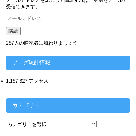
メールアドレスを記入して購読すれば、更新をメールで
受信できます。
メ
ー
ル
購読
ア
ド
257人の購読者に加わりましょう
レ
ス
ブログ統計情報
1,157,327 アクセス
カテゴリー
カ
テ