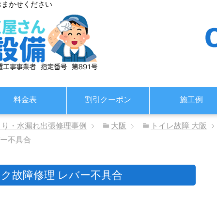
おまかせください
料金表
割引クーポン
施工例
まり・水漏れ出張修理事例
大阪
トイレ故障 大阪
バー不具合
ク故障修理 レバー不具合