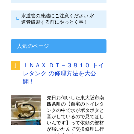
水道管の凍結にご注意ください
水
道管破裂する前にやっとく事！
人気のページ
ＩＮＡＸ ＤＴ－３８１０ トイ
レタンク の修理方法を大公
開！
先日お伺いした東大阪市南
四条町の【自宅のトイレタ
ンクの中で水がポタポタと
音がしているので見てほし
いんです】って依頼の部材
が届いたんで交換修理に行