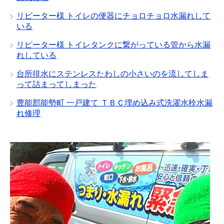
リピーター様 トイレの便器にチョロチョロ水漏れして
いる
リピーター様 トイレタンクに繋がっている管から水漏
れしている
台所排水にステンレスたわしの小さいのを流してしま
って詰まってしまった
豊能郡能勢町 一戸建て ＴＢＣ埋め込み式洗濯水栓水漏
れ修理