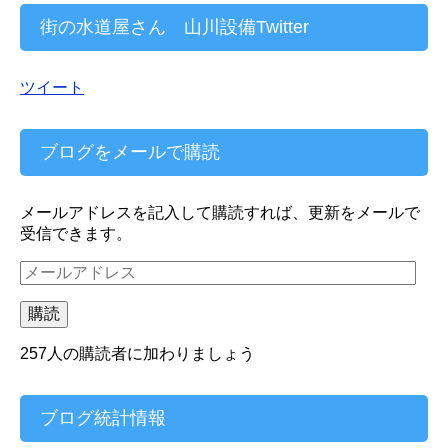
街の水道屋さん 山川設備Twitter
ツイート
ブログをメールで購読
メールアドレスを記入して購読すれば、更新をメールで
受信できます。
メ
ー
ル
購読
ア
ド
257人の購読者に加わりましょう
レ
ス
ブログ統計情報