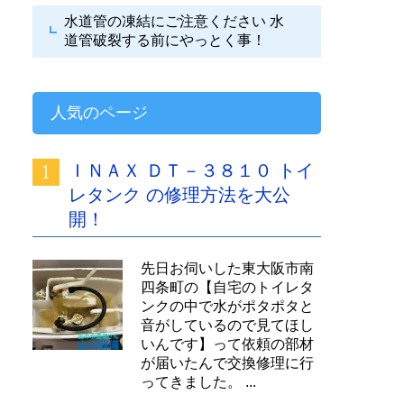
水道管の凍結にご注意ください
水
道管破裂する前にやっとく事！
人気のページ
ＩＮＡＸ ＤＴ－３８１０ トイ
レタンク の修理方法を大公
開！
先日お伺いした東大阪市南
四条町の【自宅のトイレタ
ンクの中で水がポタポタと
音がしているので見てほし
いんです】って依頼の部材
が届いたんで交換修理に行
ってきました。 ...